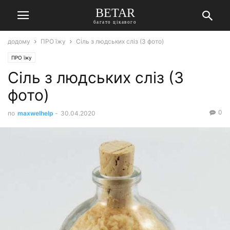
BETAR
багато цікавого
додому
ПРО їжу
Сіль з людських сліз (3 фото)
ПРО їжу
Сіль з людських сліз (3
фото)
0
по
maxwelhelp
-
30.04.2020