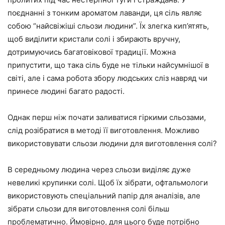
поєднанні з тонким ароматом лаванди, ця сіль являє
собою “найсвіжіші сльози людини”. Їх злегка кип’ятять,
щоб виділити кристали солі і збирають вручну,
дотримуючись багатовікової традиції. Можна
припустити, що така сіль буде не тільки найсумнішої в
світі, але і сама робота збору людських сліз навряд чи
принесе людині багато радості.
Однак перш ніж почати заливатися гіркими сльозами,
слід розібратися в методі її виготовлення. Можливо
використовувати сльози людини для виготовлення солі?
В середньому людина через сльози виділяє дуже
невеликі крупинки солі. Щоб їх зібрати, офтальмологи
використовують спеціальний папір для аналізів, але
зібрати сльози для виготовлення солі більш
проблематично. Ймовірно, для цього буде потрібно