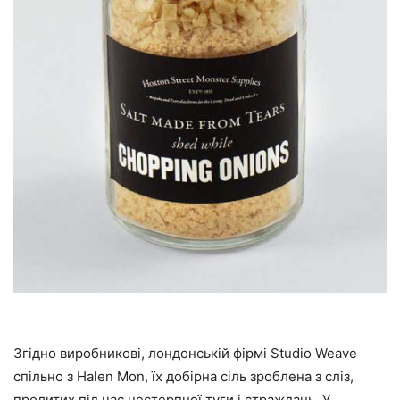
Згідно виробникові, лондонській фірмі Studio Weave
спільно з Halen Mon, їх добірна сіль зроблена з сліз,
пролитих під час нестерпної туги і страждань. У