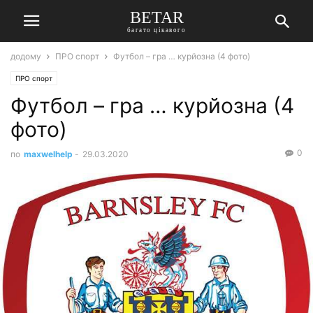
BETAR
багато цікавого
додому
ПРО спорт
Футбол – гра … курйозна (4 фото)
ПРО спорт
Футбол – гра … курйозна (4
фото)
0
по
maxwelhelp
-
29.03.2020