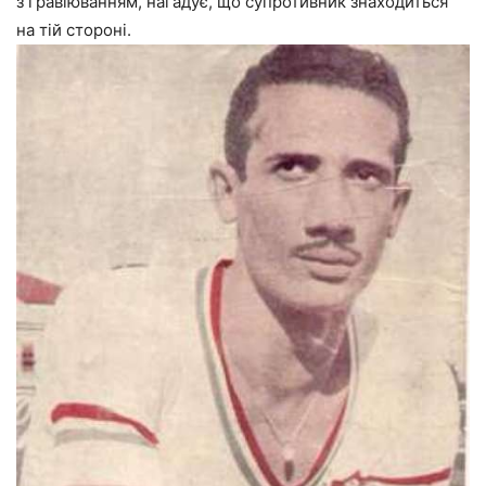
з гравіюванням, нагадує, що супротивник знаходиться
на тій стороні.