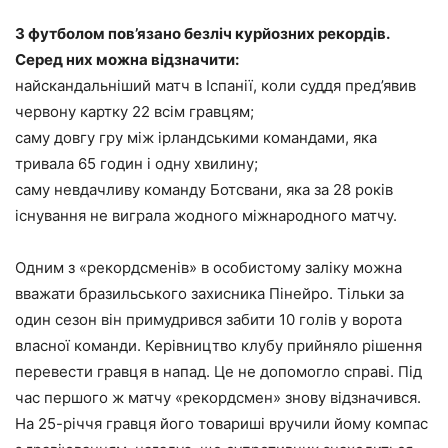
З футболом пов’язано безліч курйозних рекордів.
Серед них можна відзначити:
найскандальніший матч в Іспанії, коли суддя пред’явив
червону картку 22 всім гравцям;
саму довгу гру між ірландськими командами, яка
тривала 65 годин і одну хвилину;
саму невдачливу команду Ботсвани, яка за 28 років
існування не виграла жодного міжнародного матчу.
Одним з «рекордсменів» в особистому заліку можна
вважати бразильського захисника Пінейро. Тільки за
один сезон він примудрився забити 10 голів у ворота
власної команди. Керівництво клубу прийняло рішення
перевести гравця в напад. Це не допомогло справі. Під
час першого ж матчу «рекордсмен» знову відзначився.
На 25-річчя гравця його товариші вручили йому компас