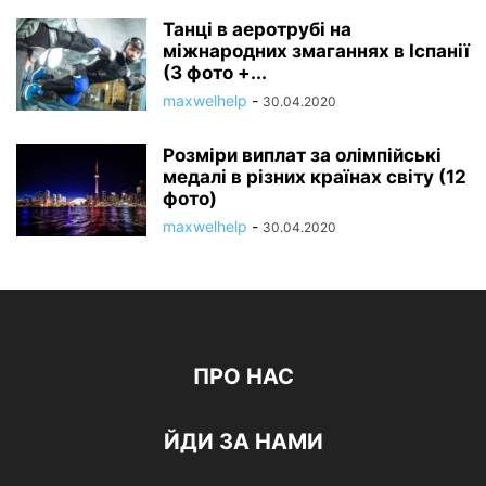
Танці в аеротрубі на
міжнародних змаганнях в Іспанії
(3 фото +...
maxwelhelp
-
30.04.2020
Розміри виплат за олімпійські
медалі в різних країнах світу (12
фото)
maxwelhelp
-
30.04.2020
ПРО НАС
ЙДИ ЗА НАМИ