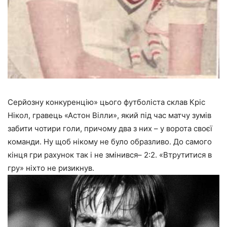
Серйозну конкуренцію» цього футболіста склав Кріс
Нікол, гравець «Астон Вілли», який під час матчу зумів
забити чотири голи, причому два з них – у ворота своєї
команди. Ну щоб нікому не було образливо. До самого
кінця гри рахунок так і не змінився– 2:2. «Втрутитися в
гру» ніхто не ризикнув.