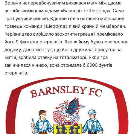
Вельми непередбачуваним виявився матч між двома
англійськими командами «Барнслі» і «Шеффілд». Сама
гра була звичайною. Єдиний гол в останню мить забив
гравець команди «Шеффілд» лівий крайній Чемберлен.
Керівництво вирішило заохотити гравця і преміювало
його 9 фунтами стерлінгів. Яке ж йому було повернення
додому, дізнатися тут, що його дружина, присутня на
матчі, зробила ставку на тоталізаторі. Якби гра
закінчилася нічиєю, вона отримала б 6000 фунтів
стерлінгів.