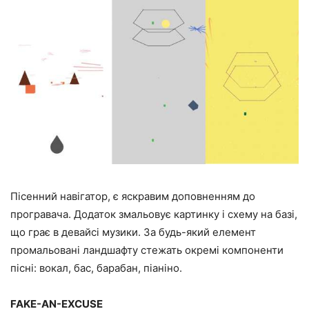
Пісенний навігатор, є яскравим доповненням до
програвача. Додаток змальовує картинку і схему на базі,
що грає в девайсі музики. За будь-який елемент
промальовані ландшафту стежать окремі компоненти
пісні: вокал, бас, барабан, піаніно.
FAKE-AN-EXCUSE