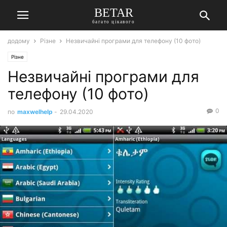
BETAR
багато цікавого
додому
Різне
Незвичайні програми для телефону (10 фото)
Різне
Незвичайні програми для
телефону (10 фото)
0
по
maxwelhelp
-
29.04.2020