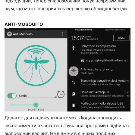
підходящий, тепер співрозмовник почує незрозумілий
шум, що може посприяти завершенню обридлої бесіди.
ANTI-MOSQUITO
Додаток для відлякування комах. Людина проводить
експерименти з частотою звучання програми і підбирає
відповідний варіант. На відміну від інших подібних