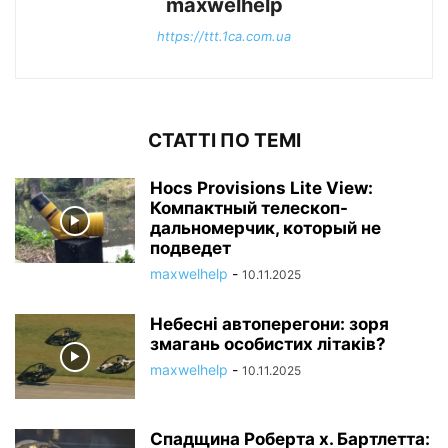
maxwelhelp
https://ttt.1ca.com.ua
СТАТТІ ПО ТЕМІ
Нocs Provisions Lite View:
Компактный телескоп-
дальномерчик, который не
подведет
maxwelhelp
-
10.11.2025
Небесні автоперегони: зоря
змагань особистих літаків?
maxwelhelp
-
10.11.2025
Спадщина Роберта х. Бартлетта: