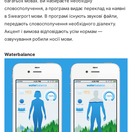
багатьох мовах. Ви набираєте необхідну
словосполучення, а програма видає переклад на наявні
в Swearport мови. В програмі існують звукові файли,
передають словосполучення необхідного діалекту.
Акцент і вимова відповідають усім нормам —
озвучування робили носії мови.
Waterbalance