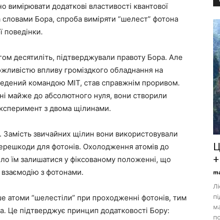
о вимірювати додаткові властивості квантової
а словами Бора, спроба виміряти “шелест” фотона
 поведінки.
ом десятиліть, підтверджували правоту Бора. Але
можливістю впливу громіздкого обладнання на
ведений командою MIT, став справжнім проривом.
і майже до абсолютного нуля, вони створили
ксперимент з двома щілинами.
. Замість звичайних щілин вони використовували
Ц
 перешкоди для фотонів. Охолодження атомів до
+
ло їм залишатися у фіксованому положенні, що
 взаємодію з фотонами.
ma
Лі
пі
е атоми “шелестіли” при проходженні фотонів, тим
м
а. Це підтверджує принцип додатковості Бору:
по