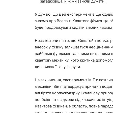
загадковіша, ніж ми звикли думати.
Я думаю, що цей експеримент є ще одним
знаємо про Всесвіт. Квантова фізика-це об
буде продовжувати кидати виклик нашим у
Незважаючи на те, що Ейнштейн не мав ра
внесок у фізику залишається неоціненним.
найбільш фундаментальними питаннями про
квантову механіку, його критика допомогл
дивовижної галузі науки.
На закінчення, експеримент MIT є важлив
механіки. Він підтверджує принцип додат
виміряти корпускулярну і хвильову приро
необхідність відмови від класичних інтуї
Квантова фізика-це область, повна парадок
кидати виклик нашим уявленням про реальн