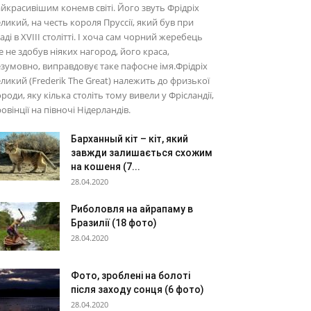
йкрасивішим конемв світі. Його звуть Фрідріх
ликий, на честь короля Пруссії, який був при
аді в XVIII столітті. І хоча сам чорний жеребець
 не здобув ніяких нагород, його краса,
зумовно, виправдовує таке пафосне імя.Фрідріх
ликий (Frederik The Great) належить до фризької
роди, яку кілька століть тому вивели у Фрісландії,
овінції на півночі Нідерландів.
Барханный кіт – кіт, який
завжди залишається схожим
на кошеня (7...
28.04.2020
Риболовля на айрапаму в
Бразилії (18 фото)
28.04.2020
Фото, зроблені на болоті
після заходу сонця (6 фото)
28.04.2020