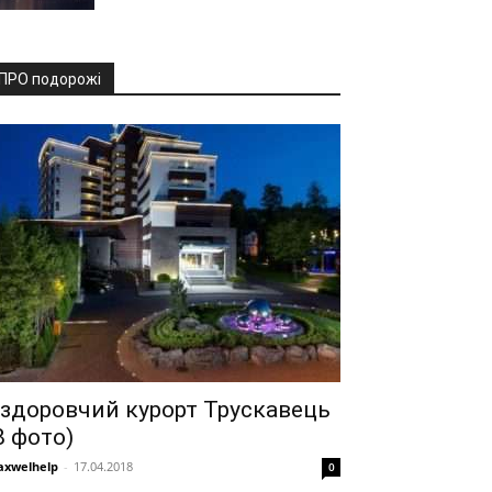
ПРО подорожі
здоровчий курорт Трускавець
8 фото)
xwelhelp
-
17.04.2018
0