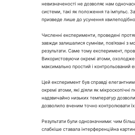
невизначеності не дозволяє нам одночасн
системи, такі як положення та імпульс. З
призведе лише до усунення хвилеподібної
Численні експерименти, проведені протяг
завжди залишалися сумніви, пов’язані з 
результати. Саме тому експеримент, про
Використовуючи окремі атоми, охолоджен
максимально простий і контрольований е
Цей експеримент був справді елегантним
окремі атоми, які діяли як мікроскопічні
надзвичайно низьких температур дозволи
дозволило вченим точно контролювати їх
Результати були однозначними: чим більш
слабкіше ставала інтерференційна картин