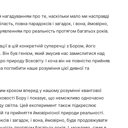
 нагадуванням про те, наскільки мало ми насправді
ласть, повна парадоксів і загадок, і вона, ймовірно,
явленням про реальність протягом багатьох років.
ції в цій конкретній суперечці з Бором, його
 Він був генієм, який змусив нас замислитися над
 природу Всесвіту. І хоча він не повністю прийняв
а поглибити наше розуміння цієї дивної та
им кроком вперед у нашому розумінні квантової
ковості Бору і показує, що неможливо одночасно
ду світла. Цей експеримент також підкреслює
цій та прийняття ймовірнісної природи реальності.
сів і загадок, і вона, ймовірно, буде продовжувати
ість протягом багатьох років. І, можливо, саме в