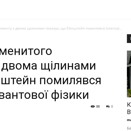
именту з двома щілинами показує, що Ейнштейн помилявся (злегка)...
аменитого
 двома щілинами
нштейн помилявся
вантової фізики
К
88
0
В
ma
Бе