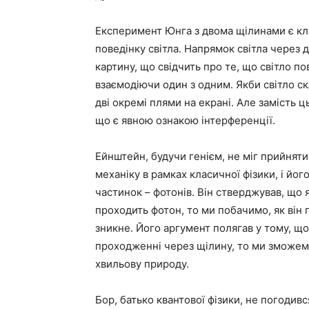
Експеримент Юнга з двома щілинами є к
поведінку світла. Напрямок світла через 
картину, що свідчить про те, що світло п
взаємодіючи один з одним. Якби світло с
дві окремі плями на екрані. Але замість 
що є явною ознакою інтерференції.
Ейнштейн, будучи генієм, не міг прийняти
механіку в рамках класичної фізики, і йог
частинок – фотонів. Він стверджував, що
проходить фотон, то ми побачимо, як він 
зникне. Його аргумент полягав у тому, 
проходженні через щілину, то ми зможемо
хвильову природу.
Бор, батько квантової фізики, не погоди