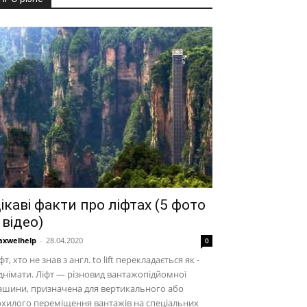
ікаві факти про ліфтах (5 фото
 відео)
xwelhelp
-
28.04.2020
0
фт, хто не знав з англ. to lift перекладається як -
днімати. Ліфт — різновид вантажопідйомної
ашини, призначена для вертикального або
хилого переміщення вантажів на спеціальних