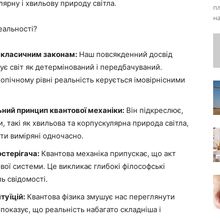
рну і хвильову природу світла.
п
н
еальності?
я класичним законам:
Наш повсякденний досвід
сує світ як детермінований і передбачуваний.
копічному рівні реальність керується імовірнісними
ий принцип квантової механіки:
Він підкреслює,
, такі як хвильова та корпускулярна природа світла,
ти виміряні одночасно.
остерігача:
Квантова механіка припускає, що акт
вої системи. Це викликає глибокі філософські
ь свідомості.
туїцій:
Квантова фізика змушує нас переглянути
а показує, що реальність набагато складніша і