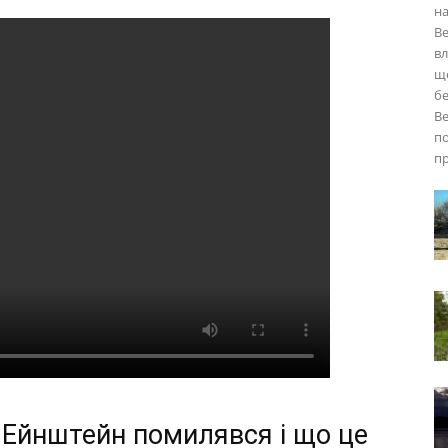
на
Ве
вл
ще
бе
Ве
по
пр
 Ейнштейн помилявся і що це