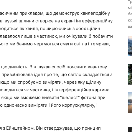
Тр
м
ласичним прикладом, що демонструє хвилеподібну
ба
к
дві вузькі щілини створює на екрані інтерференційну
ва
оводиться як хвиля, поширюючись з обох щілин і
кладалося лише з частинок, ми очікували б побачити
цього ми бачимо чергуються смуги світла і темряви,
 цю дивність. Він шукав спосіб пояснити квантову
о приваблювала ідея про те, що світло складається з
 якщо ми спробуємо виміряти, через яку щілину
поводиться як частинка, і інтерференційна картина
що якщо ми зможемо виявити “шелест” фотона при
 одночасно виміряти і його корпускулярну, і
вся з Ейнштейном. Він стверджував, що принцип