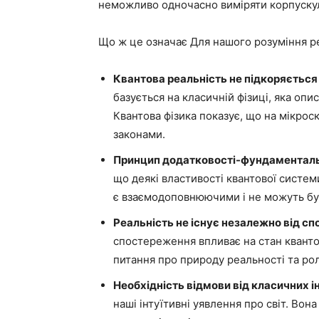
неможливо одночасно виміряти корпускуля
Що ж це означає Для нашого розуміння р
Квантова реальність не підкоряєтьс
базується на класичній фізиці, яка опи
Квантова фізика показує, що на мікрос
законами.
Принцип додатковості-фундаментальн
що деякі властивості квантової системи
є взаємодоповнюючими і не можуть бу
Реальність не існує незалежно від сп
спостереження впливає на стан кванто
питання про природу реальності та рол
Необхідність відмови від класичних ін
наші інтуїтивні уявлення про світ. Вон