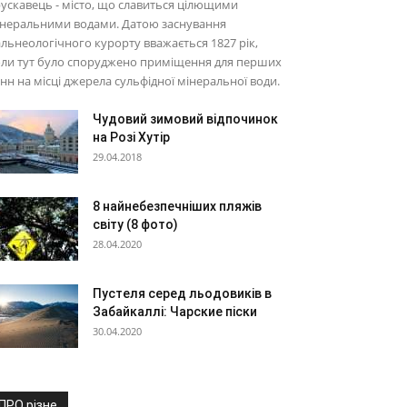
ускавець - місто, що славиться цілющими
інеральними водами. Датою заснування
льнеологічного курорту вважається 1827 рік,
оли тут було споруджено приміщення для перших
нн на місці джерела сульфідної мінеральної води.
Чудовий зимовий відпочинок
на Розі Хутір
29.04.2018
8 найнебезпечніших пляжів
світу (8 фото)
28.04.2020
Пустеля серед льодовиків в
Забайкаллі: Чарские піски
30.04.2020
ПРО різне