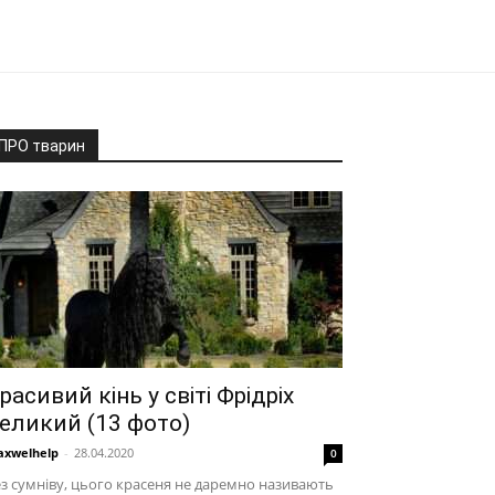
ПРО тварин
расивий кінь у світі Фрідріх
еликий (13 фото)
xwelhelp
-
28.04.2020
0
з сумніву, цього красеня не даремно називають