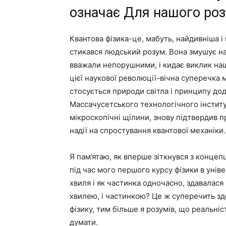
означає Для нашого роз
Квантова фізика-це, мабуть, найдивніша і
стикався людський розум. Вона змушує на
вважали непорушними, і кидає виклик наш
цієї наукової революції-вічна суперечка
стосується природи світла і принципу до
Массачусетського технологічного інститут
мікроскопічні щілини, знову підтвердив п
надії на спростування квантової механіки.
Я пам’ятаю, як вперше зіткнувся з конце
під час мого першого курсу фізики в уніве
хвиля і як частинка одночасно, здавалас
хвилею, і частинкою? Це ж суперечить зд
фізику, тим більше я розумів, що реальніс
думати.