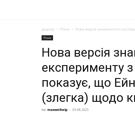
додому
Різне
Нова версія знаменитого експер
Різне
Нова версія зн
експерименту з
показує, що Ей
(злегка) щодо к
по
maxwelhelp
-
03.08.2025