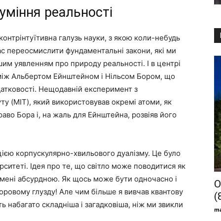
уміння реальності
 контрінтуїтивна галузь науки, з якою коли-небудь
с переосмислити фундаментальні закони, які ми
им уявленням про природу реальності. І в центрі
 між Альбертом Ейнштейном і Нільсом Бором, що
датковості. Нещодавній експеримент з
у (MIT), який використовував окремі атоми, як
раво Бора і, на жаль для Ейнштейна, розвіяв його
пцією корпускулярно-хвильового дуалізму. Це було
рситеті. Ідея про те, що світло може поводитися як
я мені абсурдною. Як щось може бути одночасно і
О
оровому глузду! Але чим більше я вивчав квантову
(
ть набагато складніша і загадковіша, ніж ми звикли
ma