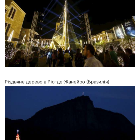
Різдвяне дерево в Ріо-де-Жанейро (Бразилія)