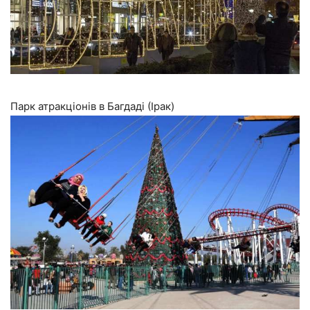
Парк атракціонів в Багдаді (Ірак)