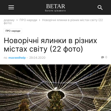
BETAR
багато цікавого
додому
ПРО народи
Новорічні ялинки в різних містах світу (22
фото)
ПРО народи
Новорічні ялинки в різних
містах світу (22 фото)
0
по
maxwelhelp
-
29.04.2020