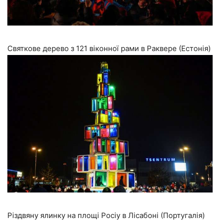
Святкове дерево з 121 віконної рами в Раквере (Естонія)
Різдвяну ялинку на площі Росіу в Лісабоні (Португалія)