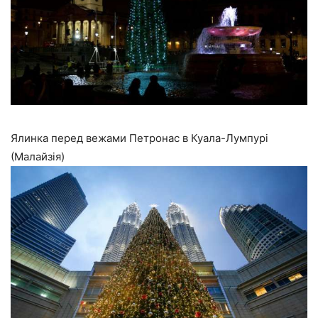
Ялинка перед вежами Петронас в Куала-Лумпурі
(Малайзія)