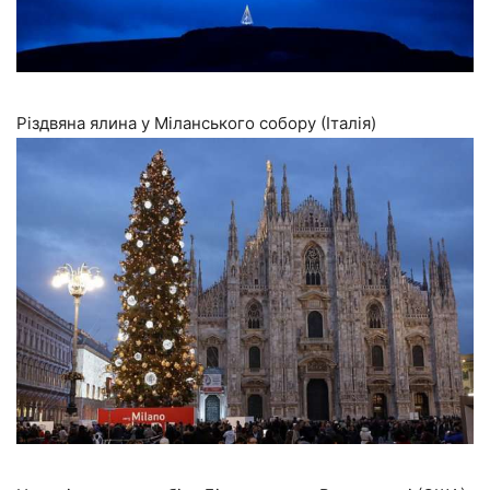
Різдвяна ялина у Міланського собору (Італія)