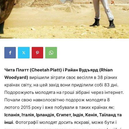
Чита Платт (Cheetah Platt) і Райан Вудъярд (Rhian
Woodyard)
вирішили зіграти своє весілля в 38 різних
країнах світу, на цей захід вони приділили собі 83 дні.
Подорожують молодята на гроші зібрані через інтернет.
Почали свою навколосвітню подорож молодята 8
лютого 2015 року і вже побували в таких країнах як:
Іспанія, Італія, Ірландія, Єгипет, Індія, Кенія, Таїланд та
інші
. Фотографії молодят досить яскраві, може бути і