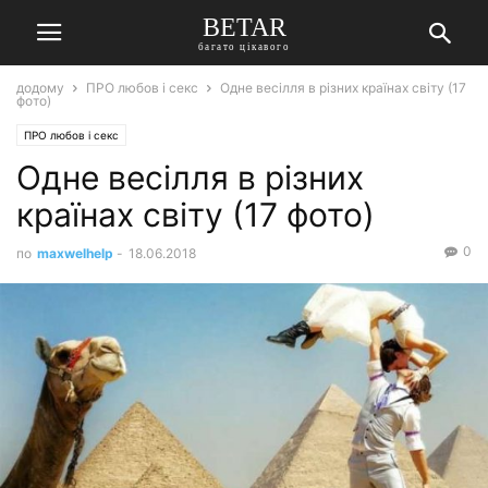
BETAR
багато цікавого
додому
ПРО любов і секс
Одне весілля в різних країнах світу (17
фото)
ПРО любов і секс
Одне весілля в різних
країнах світу (17 фото)
0
по
maxwelhelp
-
18.06.2018