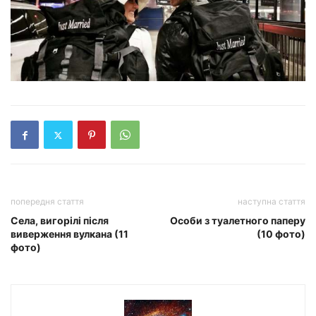
попередня стаття
наступна стаття
Села, вигорілі після
Особи з туалетного паперу
виверження вулкана (11
(10 фото)
фото)