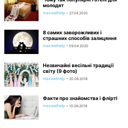
молодят
maxwelhelp
-
27.04.2020
8 самих заворожливих і
страшних способів залицяння
maxwelhelp
-
09.04.2020
Незвичайні весільні традиції
світу (9 фото)
maxwelhelp
-
20.08.2018
Факти про знайомства і флірті
maxwelhelp
-
10.08.2018