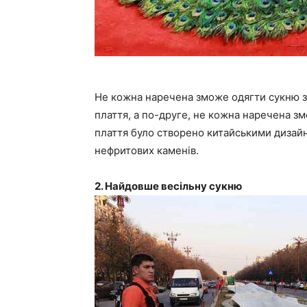
Не кожна наречена зможе одягти сукню з 
плаття, а по-друге, не кожна наречена зм
плаття було створено китайськими дизайне
нефритових каменів.
2. Найдовше весільну сукню