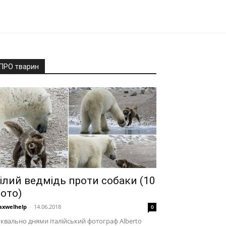
ПРО тварин
ілий ведмідь проти собаки (10
ото)
xwelhelp
-
14.06.2018
0
квально днями італійський фотограф Alberto