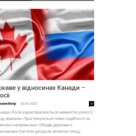
ікаве у відносинах Канади –
осії
xwelhelp
-
30.04.2020
0
нада і Росія характеризуються наявністю різного
ду взаємин. Простежуються певні подібності за
якими напрямками. Обидві держави є
асниками багатих ресурсів, великих площ,