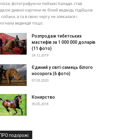
nizza, фотографуючи пейзажі Канади, став
ідком дивної картини як білий ведмідь підійшов
 собаки, а та в свою чергу не злякалася і
огнала ведмедя тощо.
Розпродаж тибетських
мастифів за 1 000 000 доларів
(11 фото)
24.12.2019
Єдиний у світі самець білого
носорога (6 фото)
07.03.2020
Конярство
30.05.2018
ПРО подорожі