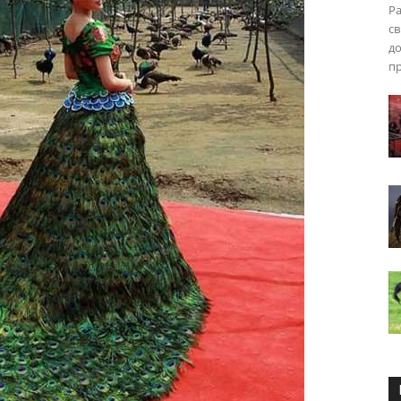
Pa
св
до
пр