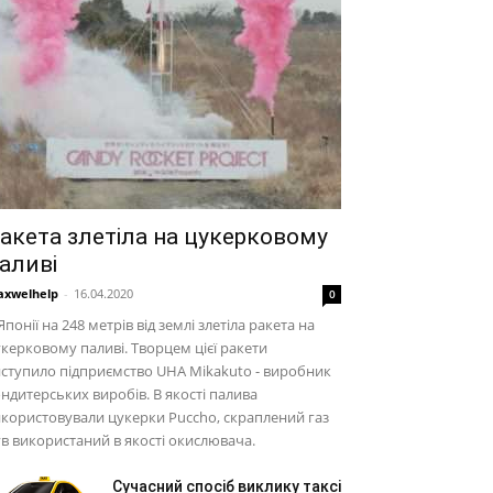
акета злетіла на цукерковому
аливі
xwelhelp
-
16.04.2020
0
Японії на 248 метрів від землі злетіла ракета на
керковому паливі. Творцем цієї ракети
ступило підприємство UHA Mikakuto - виробник
ндитерських виробів. В якості палива
користовували цукерки Puccho, скраплений газ
в використаний в якості окислювача.
Сучасний спосіб виклику таксі