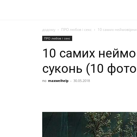
додому
ПРО любов і секс
10 самих неймовірних
ПРО любов і секс
10 самих неймо
суконь (10 фото
по
maxwelhelp
-
30.05.2018