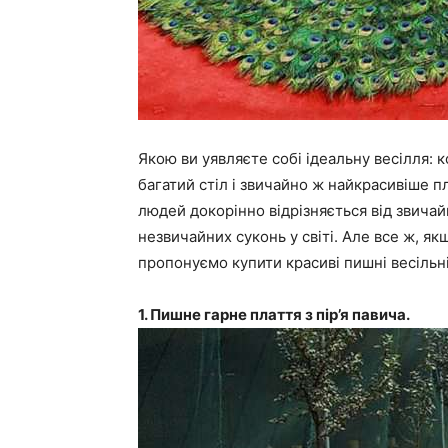
Якою ви уявляєте собі ідеальну весілля: 
багатий стіл і звичайно ж найкрасивіше пл
людей докорінно відрізняється від звича
незвичайних суконь у світі. Але все ж, як
пропонуємо купити красиві пишні весільні 
1. Пишне гарне плаття з пір’я павича.