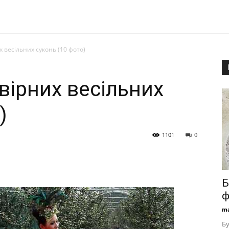
 весільних суконь (10 фото)
вірних весільних
)
1101
0
Б
ф
ma
Бу