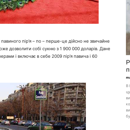
павиного пір’я – по – перше-це дійсно не звичайне
оже дозволити собі сукню з 1 900 000 доларів. Дане
рами і включає в себе 2009 пір’я павича і 60
Р
п
ma
В 
цу
ви
ко
ви
бу