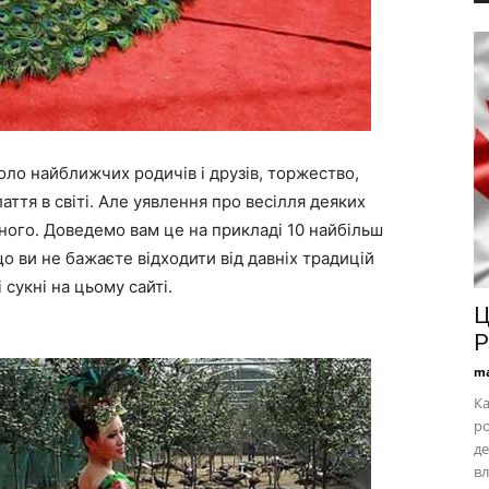
коло найближчих родичів і друзів, торжество,
аття в світі. Але уявлення про весілля деяких
йного. Доведемо вам це на прикладі 10 найбільш
що ви не бажаєте відходити від давніх традицій
сукні на цьому сайті.
Ц
Р
ma
Ка
ро
де
вл