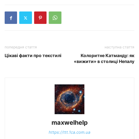
попередня стаття
наступна стаття
Цікаві факти про текстилі
Колоритне Катманду: як
«вижити» в столиці Непалу
maxwelhelp
https://ttt.1ca.com.ua