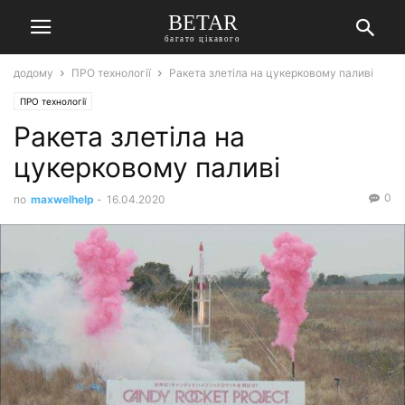
BETAR
багато цікавого
додому
ПРО технології
Ракета злетіла на цукерковому паливі
ПРО технології
Ракета злетіла на
цукерковому паливі
0
по
maxwelhelp
-
16.04.2020