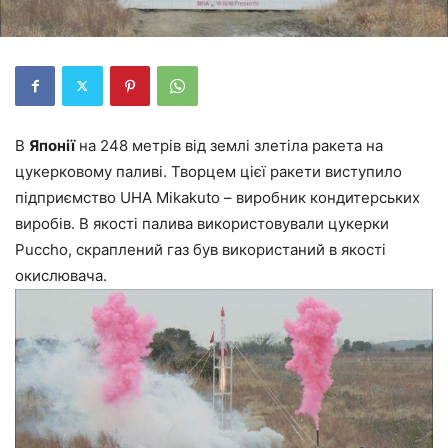
В
Японії
на 248 метрів від землі злетіла ракета на
цукерковому паливі. Творцем цієї ракети виступило
підприємство UHA Mikakuto – виробник кондитерських
виробів. В якості палива використовували цукерки
Puccho, скраплений газ був використаний в якості
окислювача.