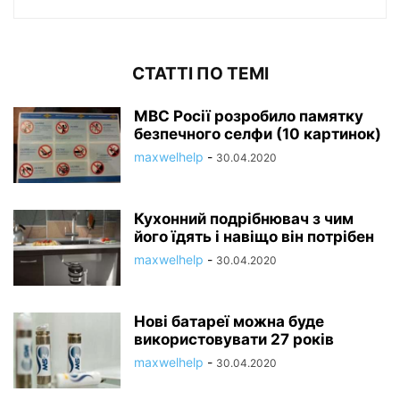
СТАТТІ ПО ТЕМІ
МВС Росії розробило памятку
безпечного селфи (10 картинок)
maxwelhelp
-
30.04.2020
Кухонний подрібнювач з чим
його їдять і навіщо він потрібен
maxwelhelp
-
30.04.2020
Нові батареї можна буде
використовувати 27 років
maxwelhelp
-
30.04.2020