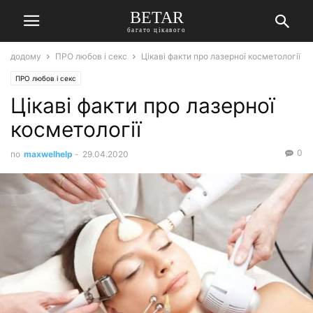
BETAR
багато цікавого
додому
ПРО любов і секс
Цікаві факти про лазерної косметології
ПРО любов і секс
Цікаві факти про лазерної
косметології
0
по
maxwelhelp
-
29.04.2020