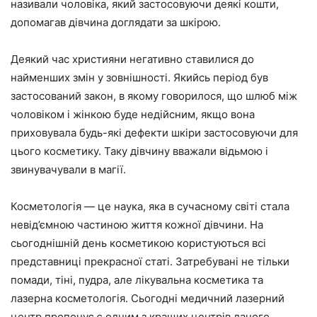
називали чоловіка, який застосовуючи деякі кошти,
допомагав дівчина доглядати за шкірою.
Деякий час християни негативно ставилися до
найменших змін у зовнішності. Якийсь період був
застосований закон, в якому говорилося, що шлюб між
чоловіком і жінкою буде недійсним, якщо вона
приховувала будь-які дефекти шкіри застосовуючи для
цього косметику. Таку дівчину вважали відьмою і
звинувачували в магії.
Косметологія — це наука, яка в сучасному світі стала
невід’ємною частиною життя кожної дівчини. На
сьогоднішній день косметикою користуються всі
представниці прекрасної статі. Затребувані не тільки
помади, тіні, пудра, але лікувальна косметика та
лазерна косметологія. Сьогодні медичний лазерний
центр пропонує є одним з кращих центрів даного