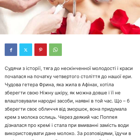
Судячи з історії, тяга до нескінченної молодості і краси
почалася на початку четвертого століття до нашої ери.
Чудова гетера Фрина, яка жила в Афінах, хотіла
зберегти свою Ніжну шкіру, як можна довше і її не
влаштовували народні засоби, наявні в той час. Що – б
зберегти своє обличчя від зморшок, вона придумала
крем з молока ослиць. Через деякий час Поппея
дізналася про кремі і стала при вмиванні замість води
використовувати дане молоко. За розповідями, їдучи в