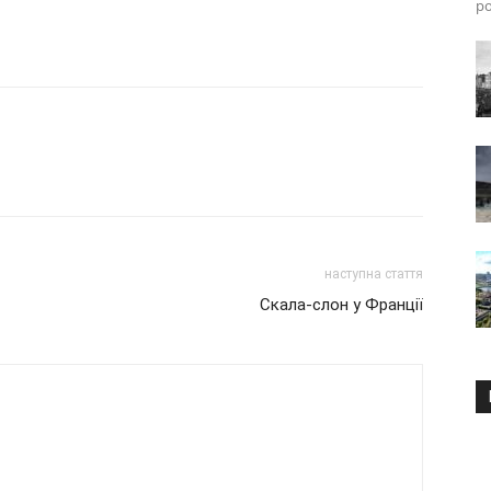
ро
наступна стаття
Скала-слон у Франції