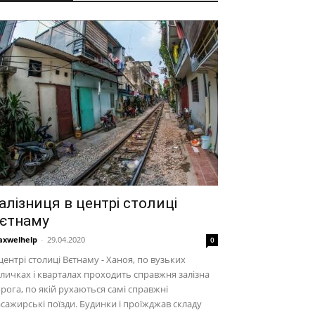
алізниця в центрі столиці
єтнаму
xwelhelp
-
29.04.2020
0
центрі столиці Вєтнаму - Ханоя, по вузьких
личках і кварталах проходить справжня залізна
рога, по якій рухаються самі справжні
сажирські поїзди. Будинки і проїжджав складу