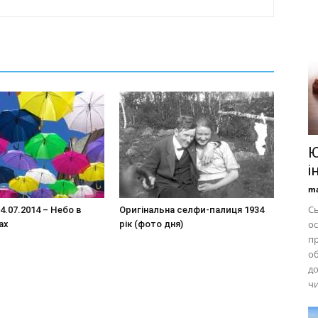
Ю
і
ma
Сь
4.07.2014 – Небо в
Оригінальна селфи-палиця 1934
ос
ах
рік (фото дня)
п
об
до
чи