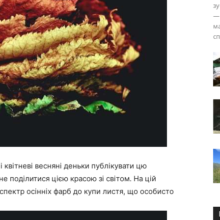
зу
— 
ма
сп
і квітневі весняні деньки публікувати цю
не поділитися цією красою зі світом. На цій
спектр осінніх фарб до купи листя, що особисто