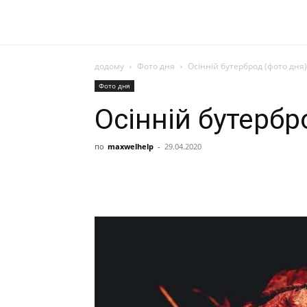
додому
Фото дня
Осінній бутерброд (фото дня)
Фото дня
Осінній бутербр
по
maxwelhelp
-
29.04.2020