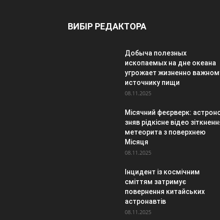
ВИБІР РЕДАКТОРА
Добыча полезных
ископаемых на дне океана
угрожает жизненно важном
источнику пищи
08.11.2025
Місячний феєрверк: астрон
зняв рідкісне відео зіткненн
метеорита з поверхнею
Місяця
08.11.2025
Інцидент із космічним
сміттям затримує
повернення китайських
астронавтів
08.11.2025