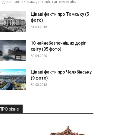
зділяє лише кілька десятків сантиметрів.
Цікаві факти про Томську (5
фото)
31.03.2018
10 найнебезпечніших доріг
світу (35 фото)
30.04.2020
Цікаві факти про Челябінську
(9 фото)
30.08.2018
ПРО різне