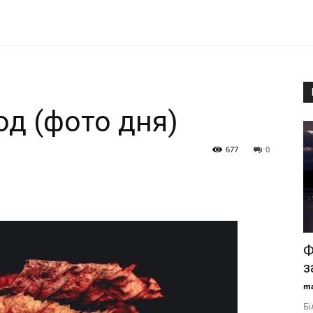
од (фото дня)
677
0
Ф
з
ma
Бі