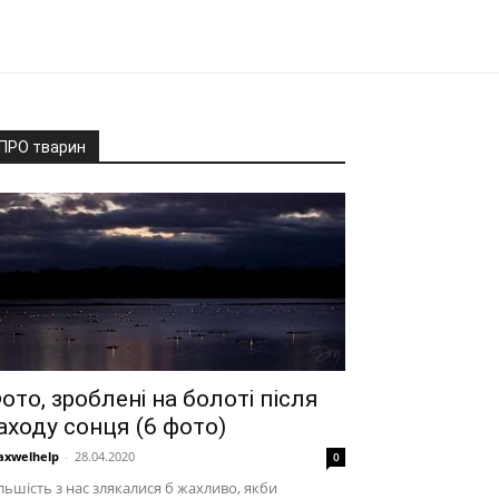
ПРО тварин
ото, зроблені на болоті після
аходу сонця (6 фото)
xwelhelp
-
28.04.2020
0
льшість з нас злякалися б жахливо, якби