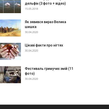
дельфін (3 фото + відео)
15.05.2018
Як зявився вираз Велика
шишка
30.04.2020
Цікаві факти про нігтях
30.04.2020
Фестиваль гримучих змій (11
фото)
30.04.2020