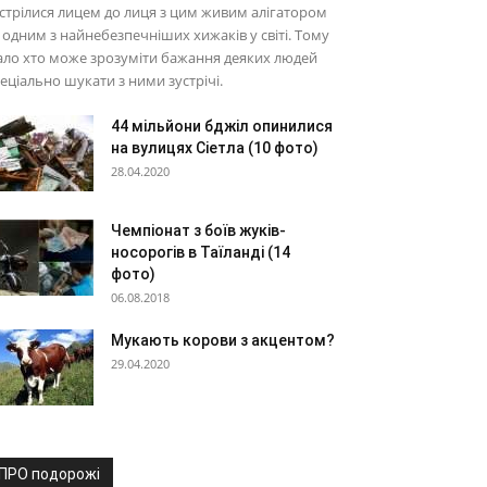
стрілися лицем до лиця з цим живим алігатором
одним з найнебезпечніших хижаків у світі. Тому
ло хто може зрозуміти бажання деяких людей
еціально шукати з ними зустрічі.
44 мільйони бджіл опинилися
на вулицях Сіетла (10 фото)
28.04.2020
Чемпіонат з боїв жуків-
носорогів в Таїланді (14
фото)
06.08.2018
Мукають корови з акцентом?
29.04.2020
ПРО подорожі