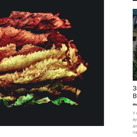
З
В
ma
У 
ву
до
па