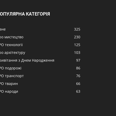
ОПУЛЯРНА КАТЕГОРІЯ
ізне
325
ро мистецтво
230
РО технології
125
ро архітектуру
103
ривітання з Днем Народження
97
РО подорожі
86
РО транспорт
76
РО тварин
66
РО народи
63