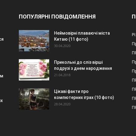
ПОПУЛЯРНІ ПОВІДОМЛЕННЯ
П
Неймовірні плаваючі міста
Р
ся
Китаю (11 фото)
П
30.04.2020
П
П
Прикольні до сліз вірші
подрузі з днем народження
П
21.04.2018
ям
П
П
Цікаві факти про
компютерних іграх (10 фото)
П
их
28.04.2020
П