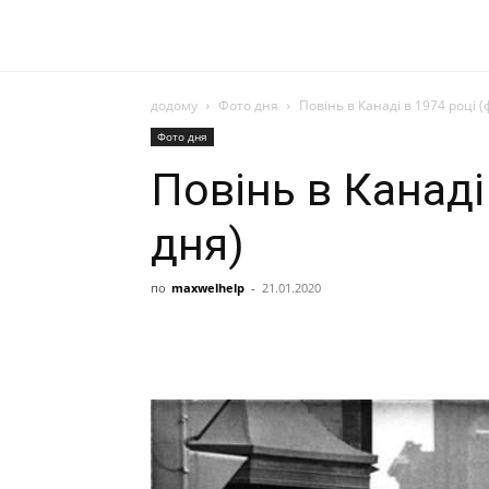
додому
Фото дня
Повінь в Канаді в 1974 році (
Фото дня
Повінь в Канаді
дня)
по
maxwelhelp
-
21.01.2020