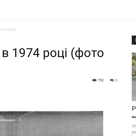
фото дня)
 в 1974 році (фото
732
0
Р
ma
Ці
ун