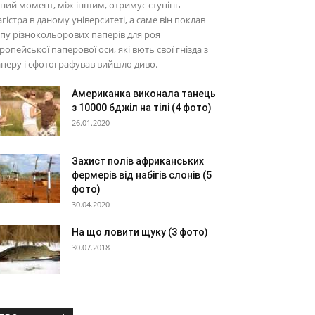
ний момент, між іншим, отримує ступінь
гістра в даному університеті, а саме він поклав
пу різнокольорових паперів для роя
ропейської паперової оси, які вють свої гнізда з
перу і сфотографував вийшло диво.
Американка виконала танець
з 10000 бджіл на тілі (4 фото)
26.01.2020
Захист полів африканських
фермерів від набігів слонів (5
фото)
30.04.2020
На що ловити щуку (3 фото)
30.07.2018