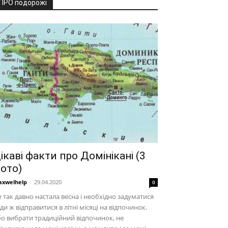
ПРО подорожі
ікаві факти про Домінікані (3
ото)
xwelhelp
-
29.04.2020
0
 так давно настала весна і необхідно задуматися
ди ж відправитися в літні місяці на відпочинок.
о вибрати традиційний відпочинок, не