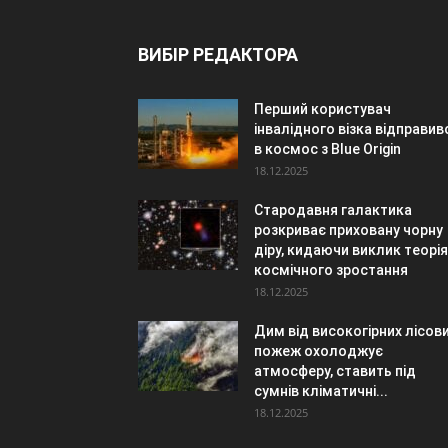
ВИБІР РЕДАКТОРА
Перший користувач
інвалідного візка відправив
в космос з Blue Origin
18.12.2025
Стародавня галактика
розкриває приховану чорну
діру, кидаючи виклик теорі
космічного зростання
18.12.2025
Дим від високогірних лісов
пожеж охолоджує
атмосферу, ставить під
сумнів кліматичні...
18.12.2025