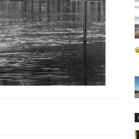
ви
мі