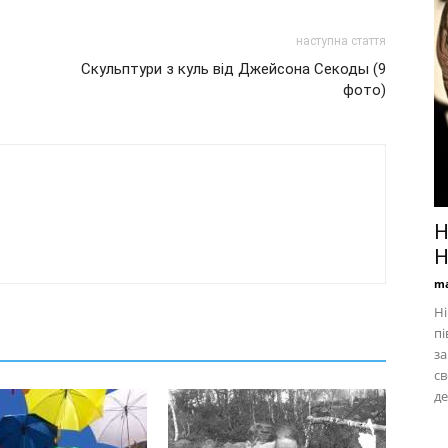
наступна стаття
Скульптури з куль від Джейсона Секоды (9
фото)
Н
Н
ma
Ні
пі
за
св
д