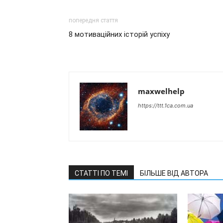
попередня стаття
8 мотиваційних історій успіху
maxwelhelp
https://ttt.1ca.com.ua
СТАТТІ ПО ТЕМІ
БІЛЬШЕ ВІД АВТОРА