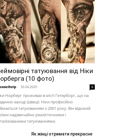
еймовірні татуювання від Ніки
орберга (10 фото)
xwelhelp
-
30.04.2020
0
ки Норберг проживає в місті Гетерборг, що на
вденно-заході Швеції. Ніки професійно
ймається татуюванням з 2001 року. Він відомий
оїми надзвичайно реалістичними і
еталізованими татуюваннями.
Як жінці отримати прекрасне