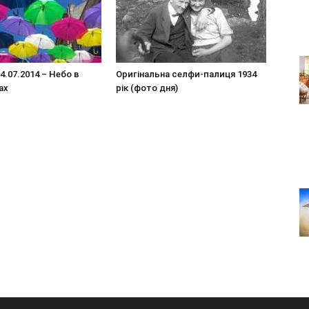
4.07.2014 – Небо в
Оригінальна селфи-палиця 1934
ах
рік (фото дня)