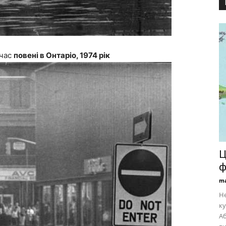
 час
повені в Онтаріо, 1974 рік
Ц
ф
ma
Не
ку
Аб