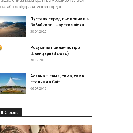
їжджаючи за межі країни, а можливо і за межі
ста, або ж відправитися за кордон.
Пустеля серед льодовиків в
Забайкаллі: Чарские піски
30.04.2020
Розумний покажчик гір з
Швейцарії (3 фото)
30.12.2019
Астана – сама, сама, сама ..
столиця в Світі
06.07.2018
ПРО різне