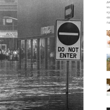
да
ма
ку
єв
па