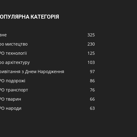
ОПУЛЯРНА КАТЕГОРІЯ
ізне
325
ро мистецтво
230
РО технології
125
ро архітектуру
103
ривітання з Днем Народження
97
РО подорожі
86
РО транспорт
76
РО тварин
66
РО народи
63