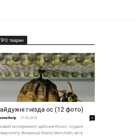
ПРО тварин
айдужні гнізда ос (12 фото)
xwelhelp
-
31.05.2018
0
кавий експеримент здійснив біолог, студент
іверситету Флоренції Mattia Menchetti, які в