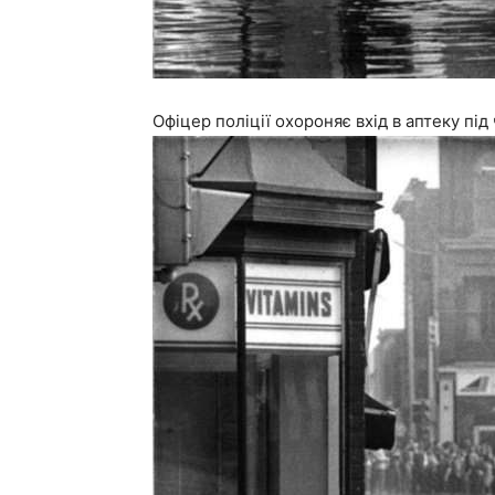
Офіцер поліції охороняє вхід в аптеку під