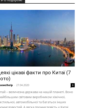
ПРО подорожі
еякі цікаві факти про Китаї (7
ото)
xwelhelp
-
27.04.2020
0
тай – величезна держава на нашій планеті. Воно
найбільшим світовим виробником хімічної,
кстильної, автомобільної та багатьох інших
омисловостей. А легка промисловість у Китаї