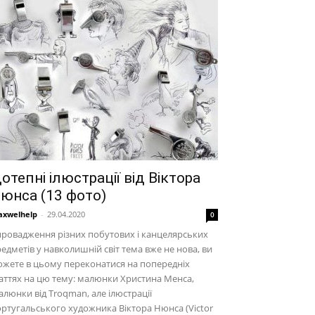
отепні ілюстрації від Віктора
юнса (13 фото)
xwelhelp
-
29.04.2020
0
ровадження різних побутових і канцелярських
едметів у навколишній світ тема вже не нова, ви
жете в цьому переконатися на попередніх
аттях на цю тему: малюнки Христина Менса,
люнки від Troqman, але ілюстрації
ртугальського художника Віктора Нюнса (Victor