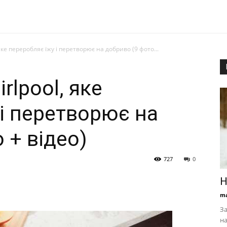
яке переробляє їжу і перетворює на добриво (9 фото...
rlpool, яке
 і перетворює на
 + відео)
727
0
Н
ma
За
на