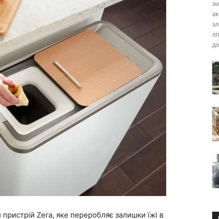
зи
ак
зл
лі
до
 пристрій Zera, яке переробляє залишки їжі в