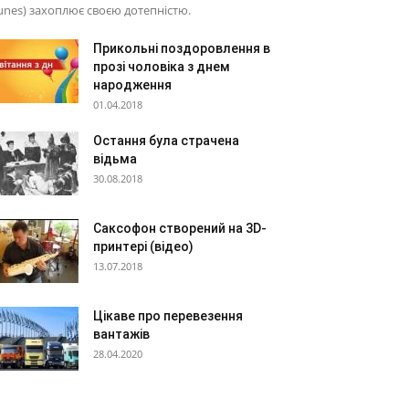
nes) захоплює своєю дотепністю.
Прикольні поздоровлення в
прозі чоловіка з днем
народження
01.04.2018
Остання була страчена
відьма
30.08.2018
Саксофон створений на 3D-
принтері (відео)
13.07.2018
Цікаве про перевезення
вантажів
28.04.2020