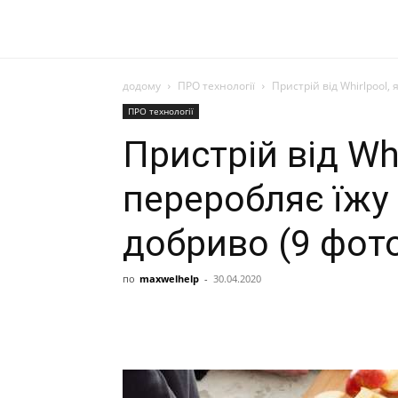
додому
ПРО технології
Пристрій від Whirlpool, 
ПРО технології
Пристрій від Whi
переробляє їжу
добриво (9 фото
по
maxwelhelp
-
30.04.2020