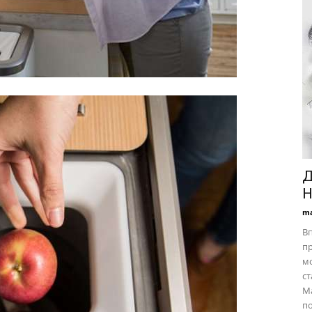
Д
Н
ma
Вп
пр
мо
ст
Ма
по