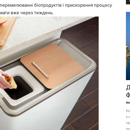
 перемелюванні біопродуктів і прискорення процесу
мати вже через тиждень.
Д
ф
ma
Ки
є 
те
пр