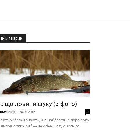
ПРО тварин
а що ловити щуку (3 фото)
xwelhelp
-
30.07.2018
0
взяті рибалки знають, що найбагатша пора року
 вилов хижих риб — це осінь. Готуючись до