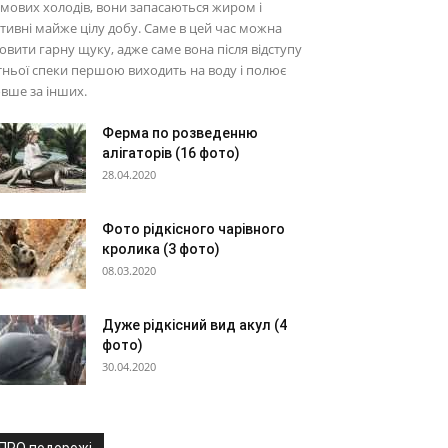
мових холодів, вони запасаються жиром і
тивні майже цілу добу. Саме в цей час можна
овити гарну щуку, адже саме вона після відступу
тньої спеки першою виходить на воду і полює
вше за інших.
Ферма по розведенню
алігаторів (16 фото)
28.04.2020
Фото рідкісного чарівного
кролика (3 фото)
08.03.2020
Дуже рідкісний вид акул (4
фото)
30.04.2020