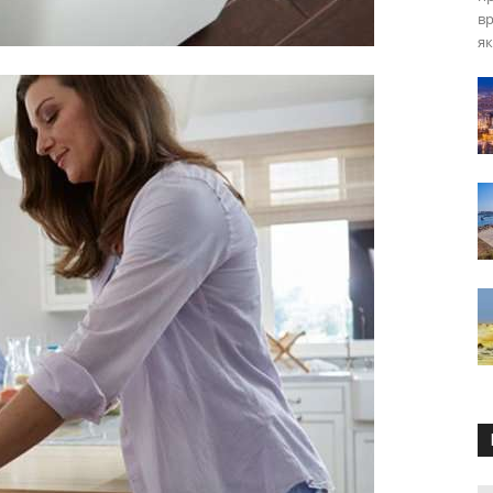
вр
як