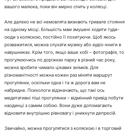
вашого малюка, поки він мирно спить у колясці.
Але далеко не всі немовлята визнають тривале стояння
на одному місці. Більшість мам змушені ходити туди-
сюди з коляскою, постійно її похитуючи. Щоб якось
розважитися, можна слухати музику або аудіо-книги в
навушниках. Крім того, якщо ваше хобі – фотографія, то
прогулюючись по доріжках парку в різний час року,
можна зробити чимало цікавих знімків. Для
різноманітності можна кожен раз міняти маршрут
прогулянки, оскільки одна і та ж дорога вам не
набридне. Психологи відзначають, що такі ось
медитативні піші прогулянки – відмінний привід побути
наодинці з самим собою. Вони дуже допомагають
відновити внутрішню рівновагу і уникнути депресій.
Звичайно, можна прогулятися з коляскою і в торговий