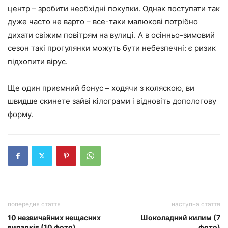
центр – зробити необхідні покупки. Однак поступати так
дуже часто не варто – все-таки малюкові потрібно
дихати свіжим повітрям на вулиці. А в осінньо-зимовий
сезон такі прогулянки можуть бути небезпечні: є ризик
підхопити вірус.
Ще один приємний бонус – ходячи з коляскою, ви
швидше скинете зайві кілограми і відновіть допологову
форму.
попередня стаття
наступна стаття
10 незвичайних нещасних
Шоколадний килим (7
випадків (10 фото)
фото)