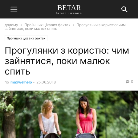
BETAR
багато цікавого
додому
Про інших цікавих фактах
Прогулянки з користю: чим
зайнятися, поки малюк спить
Про інших цікавих фактах
Прогулянки з користю: чим
зайнятися, поки малюк
спить
0
по
maxwelhelp
-
25.06.2018