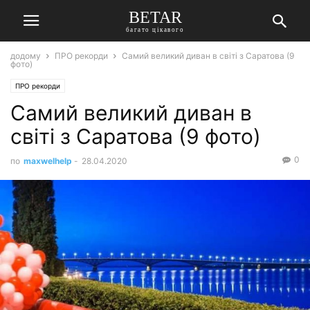
BETAR
багато цікавого
додому
ПРО рекорди
Самий великий диван в світі з Саратова (9
фото)
ПРО рекорди
Самий великий диван в
світі з Саратова (9 фото)
0
по
maxwelhelp
-
28.04.2020