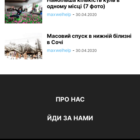
Найбільша кількість куль в
одному місці (7 фото)
maxwelhelp
-
30.04.2020
Масовий спуск в нижній білизні
в Сочі
maxwelhelp
-
30.04.2020
ПРО НАС
ЙДИ ЗА НАМИ