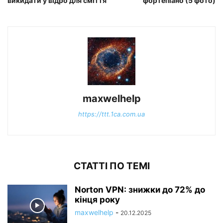
викидати у відро для сміття
фортепіано (5 фото)
maxwelhelp
https://ttt.1ca.com.ua
СТАТТІ ПО ТЕМІ
Norton VPN: знижки до 72% до
кінця року
maxwelhelp
-
20.12.2025