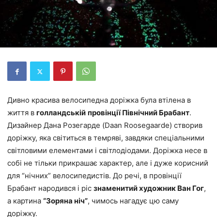
Дивно красива велосипедна доріжка була втілена в
життя в
голландській
провінції Північний Брабант
.
Дизайнер Дана Розегарде (Daan Roosegaarde) створив
доріжку, яка світиться в темряві, завдяки спеціальними
світловими елементами і світлодіодами. Доріжка несе в
собі не тільки прикрашає характер, але і дуже корисний
для “нічних” велосипедистів. До речі, в провінції
Брабант народився і ріс
знаменитий художник Ван Гог
,
а картина
“Зоряна ніч”
, чимось нагадує цю саму
доріжку.