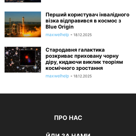
Перший користувач інвалідного
візка відправився в космос з
Blue Origin
maxwelhelp
-
18.12.2025
Стародавня галактика
розкриває приховану чорну
діру, кидаючи виклик теоріям
космічного зростання
maxwelhelp
-
18.12.2025
ПРО НАС
ЙДИ ЗА НАМИ