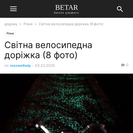
BETAR
багато цікавого
додому
Різне
Світна велосипедна доріжка (8 фото)
Різне
Світна велосипедна
доріжка (8 фото)
0
по
maxwelhelp
-
03.02.2020