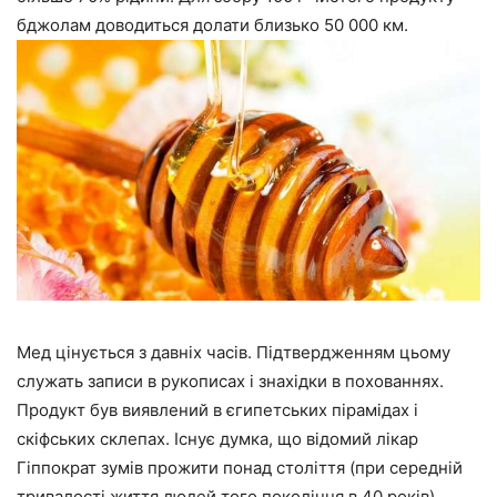
бджолам доводиться долати близько 50 000 км.
Мед цінується з давніх часів. Підтвердженням цьому
служать записи в рукописах і знахідки в похованнях.
Продукт був виявлений в єгипетських пірамідах і
скіфських склепах. Існує думка, що відомий лікар
Гіппократ зумів прожити понад століття (при середній
тривалості життя людей того покоління в 40 років)