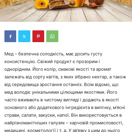
Мед – безпечна солодкість, має досить густу
консистенцію. Свіжий продукт є прозорим і
однорідним. Його колір, смакові якості та аромат
залежать від сорту квітів, з яких зібрано нектар, а також
від середовища зростання останніх. Всім відомо, що
мед володіє унікальними цілющими якостями. Його
часто вживають в чистому вигляді і додають в якості
основного або додаткового інгредієнта в випічку, м’ясні
страви, салати, закуски, напої. Він використовується в
найрізноманітніших галузях – харчовій промисловості,
медицині, косметології і т. д. У зв’язку з цим до нього