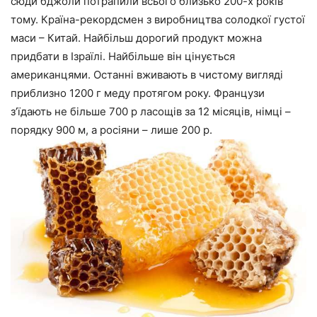
сюди бджоли потрапили всього близько 200-х років
тому. Країна-рекордсмен з виробництва солодкої густої
маси – Китай. Найбільш дорогий продукт можна
придбати в Ізраїлі. Найбільше він цінується
американцями. Останні вживають в чистому вигляді
приблизно 1200 г меду протягом року. Французи
з’їдають не більше 700 р ласощів за 12 місяців, німці –
порядку 900 м, а росіяни – лише 200 р.