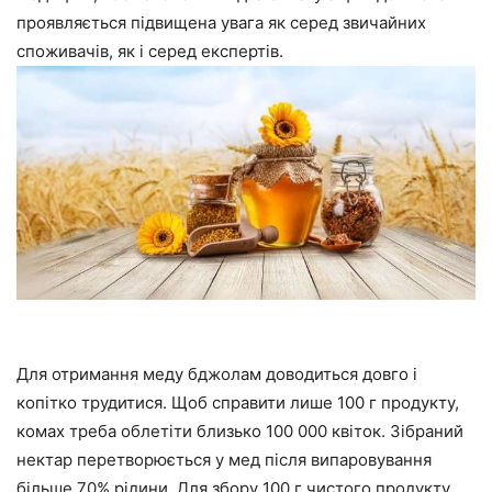
проявляється підвищена увага як серед звичайних
споживачів, як і серед експертів.
Для отримання меду бджолам доводиться довго і
копітко трудитися. Щоб справити лише 100 г продукту,
комах треба облетіти близько 100 000 квіток. Зібраний
нектар перетворюється у мед після випаровування
більше 70% рідини. Для збору 100 г чистого продукту