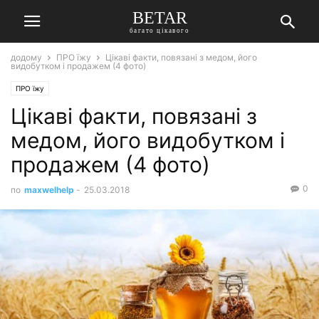
BETAR
багато цікавого
додому
ПРО їжу
Цікаві факти, повязані з медом, його
видобутком і продажем (4 фото)
ПРО їжу
Цікаві факти, повязані з
медом, його видобутком і
продажем (4 фото)
0
по
maxwelhelp
-
25.03.2018