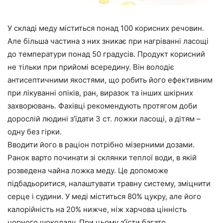
У складі меду міститься понад 100 корисних речовин.
Але більша частина з них зникає при нагріванні ласощі
до температури понад 50 градусів. Продукт корисний
не тільки при прийомі всередину. Він володіє
антисептичними якостями, що робить його ефективним
при лікуванні опіків, ран, виразок та інших шкірних
захворювань. Фахівці рекомендують протягом доби
дорослій людині з’їдати 3 ст. ложки ласощі, а дітям –
одну без гірки.
Вводити його в раціон потрібно мізерними дозами.
Ранок варто починати зі склянки теплої води, в якій
розведена чайна ложка меду. Це допоможе
підбадьоритися, налаштувати травну систему, зміцнити
серце і судини. У меді міститься 80% цукру, але його
калорійність на 20% нижче, ніж харчова цінність
чорного шоколаду. При цьому з’їсти багато