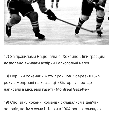
17) За правилами Національної Хокейної Ліги гравцям
дозволено вживати аспірин і алкогольні напої.
18) Перший хокейний матч пройшов 3 березня 1875
року в Монреалі на ковзанці «Вікторія», про що
написали в місцевій газеті «Montreal Gazette»
19) Спочатку хокейні команди складалися з дев’яти
чоловік, потім з семи і тільки в 1904 році в командах