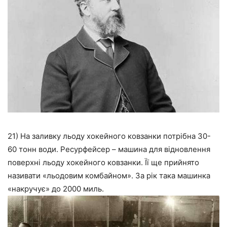
21) На заливку льоду хокейного ковзанки потрібна 30-
60 тонн води. Ресурфейсер – машина для відновлення
поверхні льоду хокейного ковзанки. Її ще прийнято
називати «льодовим комбайном». За рік така машинка
«накручує» до 2000 миль.