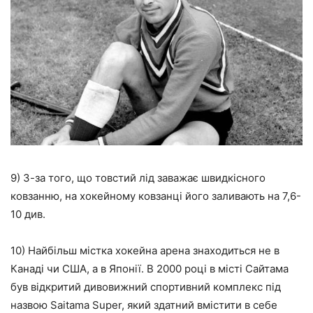
9) З-за того, що товстий лід заважає швидкісного
ковзанню, на хокейному ковзанці його заливають на 7,6-
10 див.
10) Найбільш містка хокейна арена знаходиться не в
Канаді чи США, а в Японії. В 2000 році в місті Сайтама
був відкритий дивовижний спортивний комплекс під
назвою Saitama Super, який здатний вмістити в себе