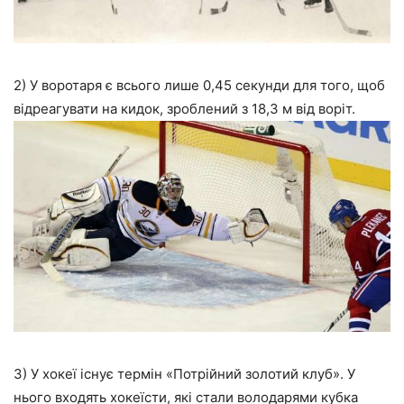
2) У воротаря є всього лише 0,45 секунди для того, щоб
відреагувати на кидок, зроблений з 18,3 м від воріт.
3) У хокеї існує термін «Потрійний золотий клуб». У
нього входять хокеїсти, які стали володарями кубка