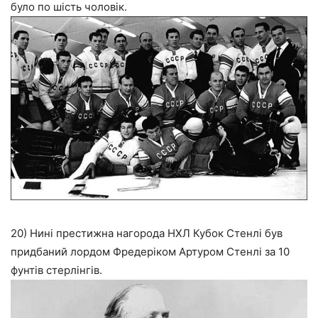
було по шість чоловік.
20) Нині престижна нагорода НХЛ Кубок Стенлі був
придбаний лордом Фредеріком Артуром Стенлі за 10
фунтів стерлінгів.