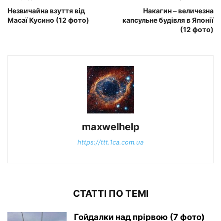
Незвичайна взуття від
Накагин – величезна
Масаї Кусино (12 фото)
капсульне будівля в Японії
(12 фото)
maxwelhelp
https://ttt.1ca.com.ua
СТАТТІ ПО ТЕМІ
Гойдалки над прірвою (7 фото)