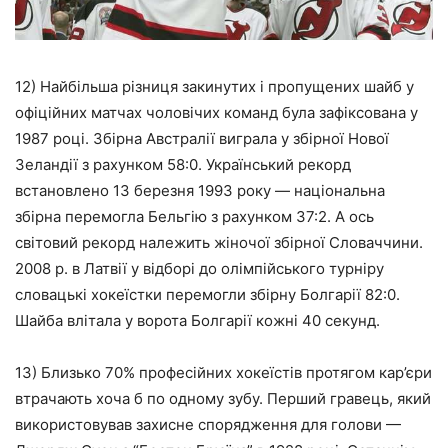
12) Найбільша різниця закинутих і пропущених шайб у
офіційних матчах чоловічих команд була зафіксована у
1987 році. Збірна Австралії виграла у збірної Нової
Зеландії з рахунком 58:0. Український рекорд
встановлено 13 березня 1993 року — національна
збірна перемогла Бельгію з рахунком 37:2. А ось
світовий рекорд належить жіночої збірної Словаччини.
2008 р. в Латвії у відборі до олімпійського турніру
словацькі хокеїстки перемогли збірну Болгарії 82:0.
Шайба влітала у ворота Болгарії кожні 40 секунд.
13) Близько 70% професійних хокеїстів протягом кар’єри
втрачають хоча б по одному зубу. Перший гравець, який
використовував захисне спорядження для голови —