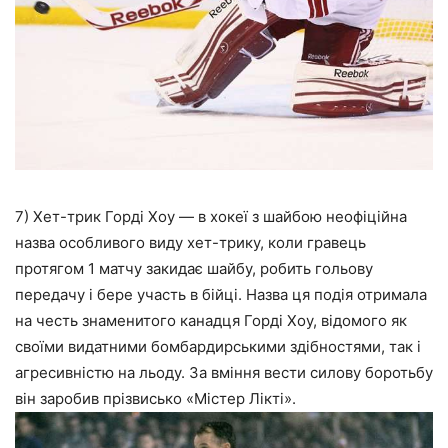
7) Хет-трик Горді Хоу — в хокеї з шайбою неофіційна
назва особливого виду хет-трику, коли гравець
протягом 1 матчу закидає шайбу, робить гольову
передачу і бере участь в бійці. Назва ця подія отримала
на честь знаменитого канадця Горді Хоу, відомого як
своїми видатними бомбардирськими здібностями, так і
агресивністю на льоду. За вміння вести силову боротьбу
він заробив прізвисько «Містер Лікті».