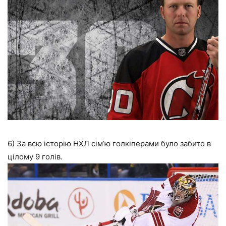
6) За всю історію НХЛ сім’ю голкіперами було забито в
цілому 9 голів.