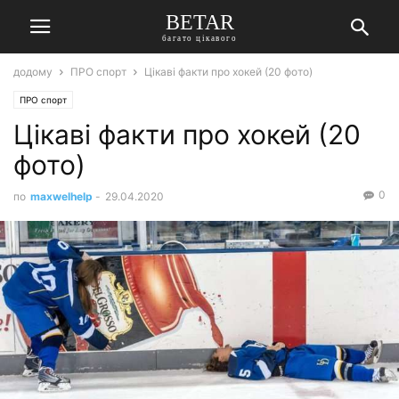
BETAR
багато цікавого
додому
ПРО спорт
Цікаві факти про хокей (20 фото)
ПРО спорт
Цікаві факти про хокей (20
фото)
0
по
maxwelhelp
-
29.04.2020