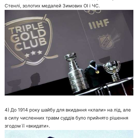
Стенлі, золотих медалей Зимових ОІ і ЧС.
4) До 1914 року шайбу для вкидання «клали» на лід, але
в силу численних травм суддів було прийнято рішення
згодом її «вкидати».