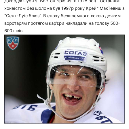
Джордж Оуен з “Бостон Брюїнз” в 1928 році. Останнім
хокеїстом без шолома був 1997р року Крейг МакТевиш з
“Сент-Луїс блюз”. В епоху безшлемного хокею деяким
воротарям протягом кар’єри накладали на голову 500-
600 швів.