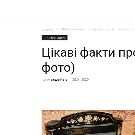
додому
ПРО технології
Цікаві факти про компю
ПРО технології
Цікаві факти п
фото)
по
maxwelhelp
-
28.04.2020