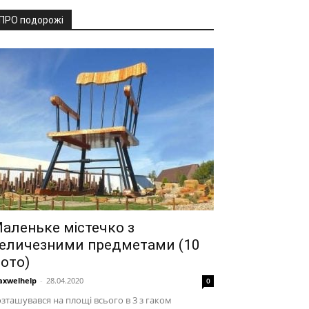
ПРО подорожі
аленьке містечко з
еличезними предметами (10
ото)
xwelhelp
-
28.04.2020
0
зташувався на площі всього в 3 з гаком