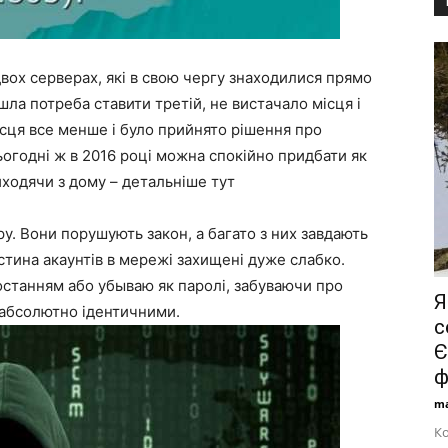
вох серверах, які в свою чергу знаходилися прямо
ла потреба ставити третій, не вистачало місця і
ісця все менше і було прийнято рішення про
ьогодні ж в 2016 році можна спокійно придбати як
иходячи з дому – детальніше тут
ру. Вони порушують закон, а багато з них завдають
стина акаунтів в мережі захищені дуже слабко.
останням або убываю як паролі, забуваючи про
Я
 абсолютно ідентичними.
с
Є
ф
ma
Ко