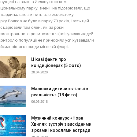
ипущені на волю в Йеллоустонском
ціональному парку, вчені і не підозрювали, що
 кардинально змінить всю екосистему
рку.Волков не було в парку 70 років, і весь цей
с царювали там олені, які за роки
зконтрольного розмноження (всі зусилля людей
контролю популяції не приносили успіху) завдали
йсильнішого шкоди місцевій флорі.
Цікаві факти про
кондиціонерах (5 фото)
28.04.2020
Малюнки дитини «втілені в
реальність» (18 фото)
06.05.2018
Музичний конкурс «Нова
Хвиля»: зустріч з висхідними
зірками і королями естради
28.04.2020