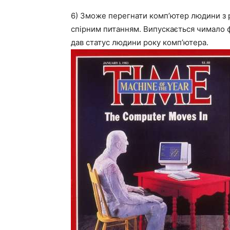
6) Зможе перегнати комп’ютер людини з р
спірним питанням. Випускається чимало ф
дав статус людини року комп’ютера.