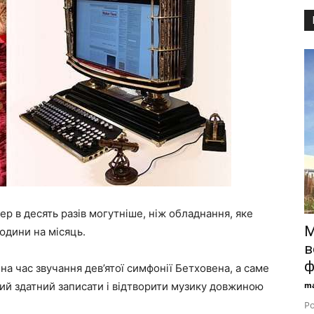
ер в десять разів могутніше, ніж обладнання, яке
М
юдини на місяць.
в
ф
на час звучання дев’ятої симфонії Бетховена, а саме
ий здатний записати і відтворити музику довжиною
ma
Ро