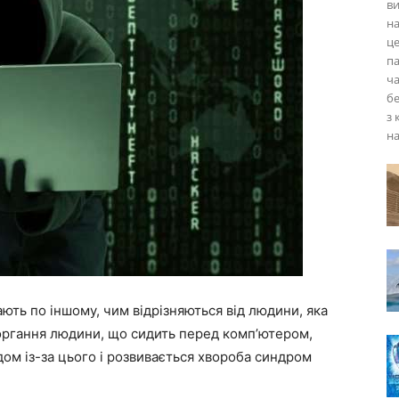
в
на
це
па
ча
бе
з 
на
ють по іншому, чим відрізняються від людини, яка
моргання людини, що сидить перед комп’ютером,
дом із-за цього і розвивається хвороба синдром