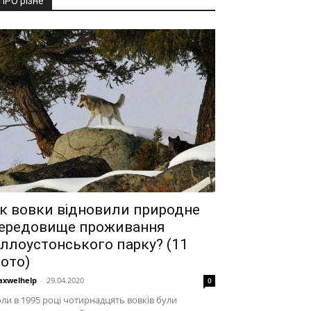
ПРО різне
к вовки відновили природне
ередовище проживання
ллоустонського парку? (11
ото)
xwelhelp
-
29.04.2020
0
ли в 1995 році чотирнадцять вовків були