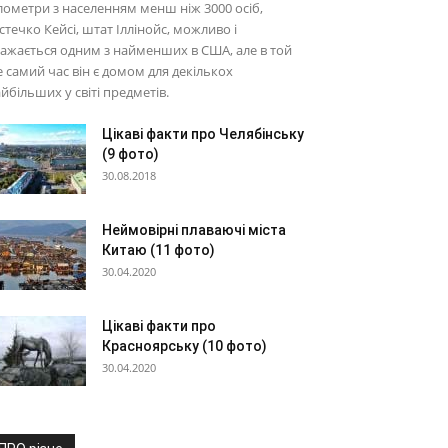
лометри з населенням менш ніж 3000 осіб,
стечко Кейсі, штат Іллінойс, можливо і
ажається одним з найменших в США, але в той
 самий час він є домом для декількох
йбільших у світі предметів.
Цікаві факти про Челябінську
(9 фото)
30.08.2018
Неймовірні плаваючі міста
Китаю (11 фото)
30.04.2020
Цікаві факти про
Красноярську (10 фото)
30.04.2020