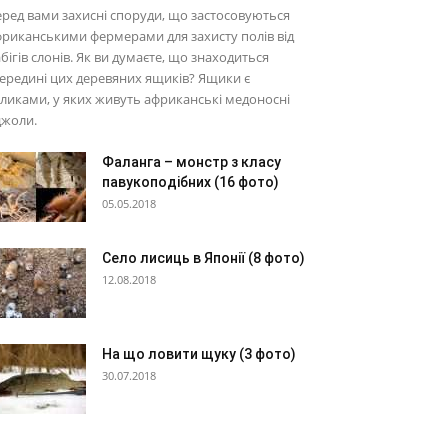
ред вами захисні споруди, що застосовуються
риканськими фермерами для захисту полів від
бігів слонів. Як ви думаєте, що знаходиться
ередині цих деревяних ящиків? Ящики є
ликами, у яких живуть африканські медоносні
джоли.
Фаланга – монстр з класу
павукоподібних (16 фото)
05.05.2018
Село лисиць в Японії (8 фото)
12.08.2018
На що ловити щуку (3 фото)
30.07.2018