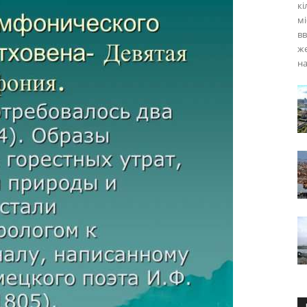
кі
мі
вв
же
на