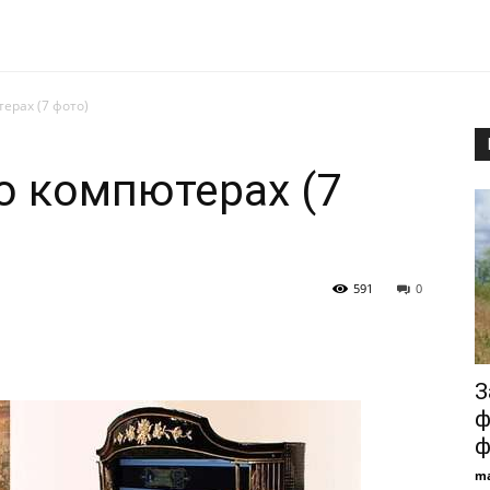
терах (7 фото)
ро компютерах (7
591
0
З
ф
ф
ma