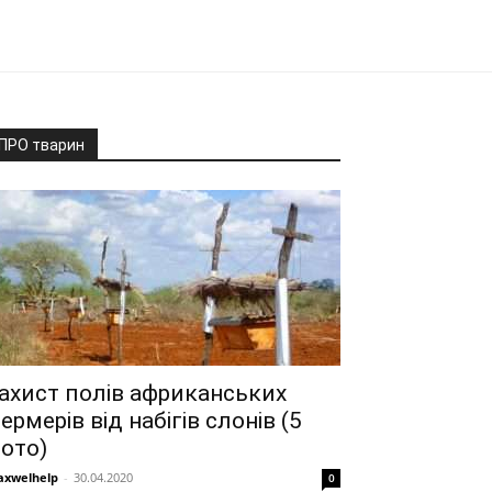
ПРО тварин
ахист полів африканських
ермерів від набігів слонів (5
ото)
xwelhelp
-
30.04.2020
0