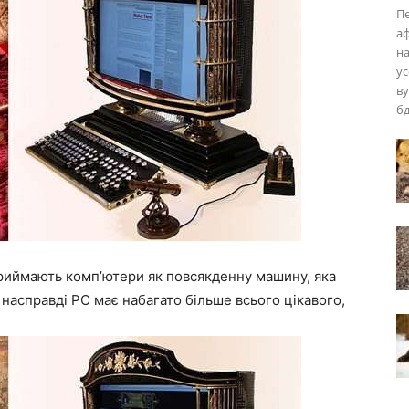
Пе
аф
на
ус
ву
б
приймають комп’ютери як повсякденну машину, яка
насправді PC має набагато більше всього цікавого,