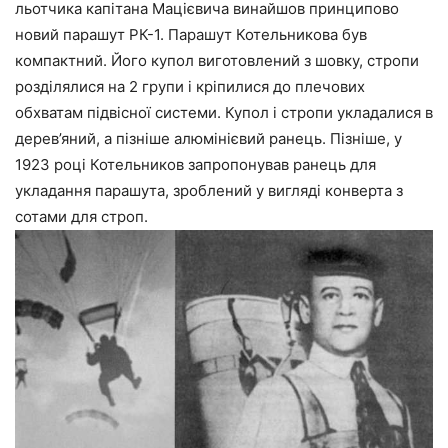
льотчика капітана Мацієвича винайшов принципово
новий парашут РК-1. Парашут Котельникова був
компактний. Його купол виготовлений з шовку, стропи
розділялися на 2 групи і кріпилися до плечових
обхватам підвісної системи. Купол і стропи укладалися в
дерев’яний, а пізніше алюмінієвий ранець. Пізніше, у
1923 році Котельников запропонував ранець для
укладання парашута, зроблений у вигляді конверта з
сотами для строп.