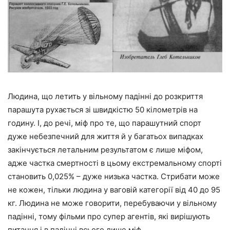
Людина, що летить у вільному падінні до розкриття
парашута рухається зі швидкістю 50 кілометрів на
годину. І, до речі, міф про те, що парашутний спорт
дуже небезпечний для життя й у багатьох випадках
закінчується летальним результатом є лише міфом,
адже частка смертності в цьому екстремальному спорті
становить 0,025% – дуже низька частка. Стрибати може
не кожен, тільки людина у ваговій категорії від 40 до 95
кг. Людина не може говорити, перебуваючи у вільному
падінні, тому фільми про супер агентів, які вирішують
питання і в падінні всього лише міф.