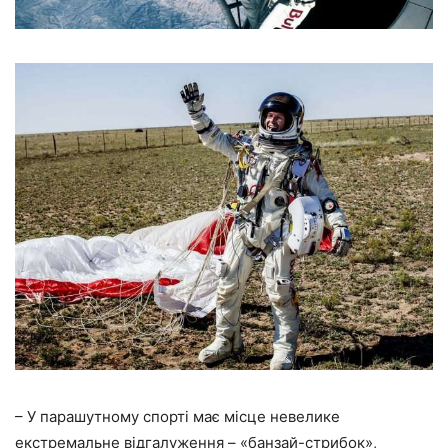
– У парашутному спорті має місце невелике
екстремальне відгалуження – «банзай-стрибок»,