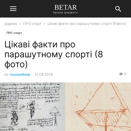
BETAR
багато цікавого
додому
ПРО спорт
Цікаві факти про парашутному спорті (8 фото)
ПРО спорт
Цікаві факти про
парашутному спорті (8
фото)
0
по
maxwelhelp
-
31.08.2018