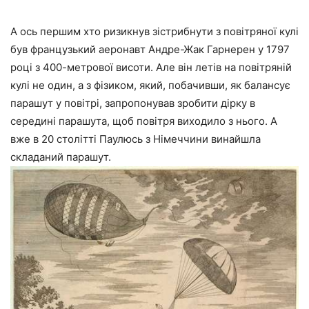
А ось першим хто ризикнув зістрибнути з повітряної кулі
був французький аеронавт Андре-Жак Гарнерен у 1797
році з 400-метрової висоти. Але він летів на повітряній
кулі не один, а з фізиком, який, побачивши, як балансує
парашут у повітрі, запропонував зробити дірку в
середині парашута, щоб повітря виходило з нього. А
вже в 20 столітті Паулюсь з Німеччини винайшла
складаний парашут.