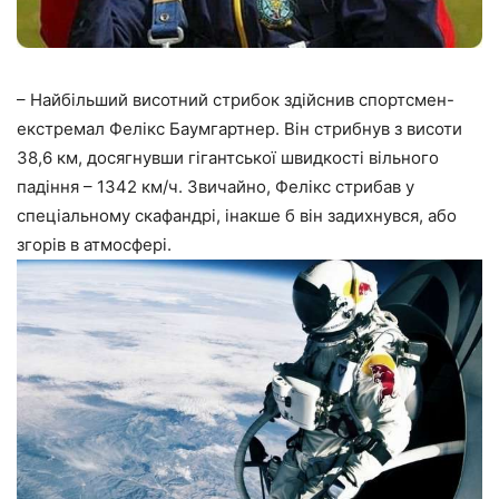
– Найбільший висотний стрибок здійснив спортсмен-
екстремал Фелікс Баумгартнер. Він стрибнув з висоти
38,6 км, досягнувши гігантської швидкості вільного
падіння – 1342 км/ч. Звичайно, Фелікс стрибав у
спеціальному скафандрі, інакше б він задихнувся, або
згорів в атмосфері.