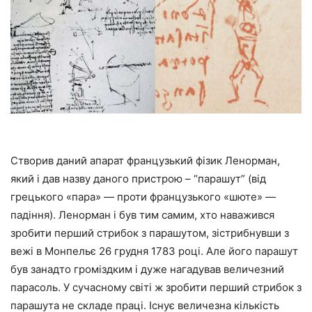
Створив даний апарат французький фізик Ленорман,
який і дав назву даного пристрою – “парашут” (від
грецького «пара» — проти французького «шюте» —
падіння). Ленорман і був тим самим, хто наважився
зробити перший стрибок з парашутом, зістрибнувши з
вежі в Монпельє 26 грудня 1783 році. Але його парашут
був занадто громіздким і дуже нагадував величезний
парасоль. У сучасному світі ж зробити перший стрибок з
парашута не складе праці. Існує величезна кількість