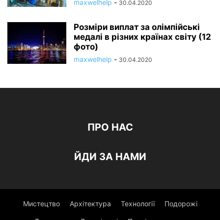
maxwelhelp
-
30.04.2020
Розміри виплат за олімпійські
медалі в різних країнах світу (12
фото)
maxwelhelp
-
30.04.2020
ПРО НАС
ЙДИ ЗА НАМИ
Мистецтво
Архітектура
Технології
Подорожі