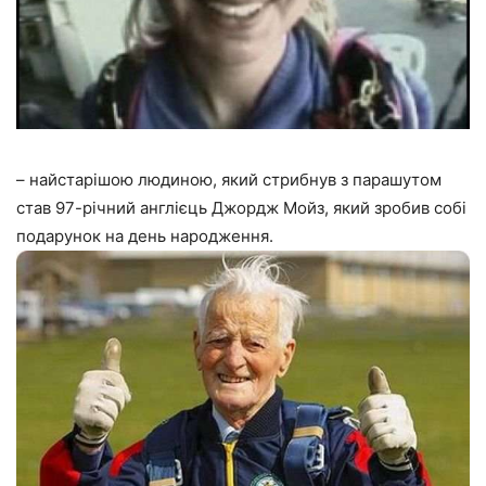
– найстарішою людиною, який стрибнув з парашутом
став 97-річний англієць Джордж Мойз, який зробив собі
подарунок на день народження.