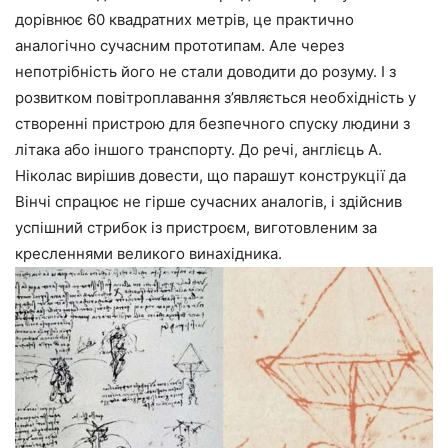
дорівнює 60 квадратних метрів, це практично
аналогічно сучасним прототипам. Але через
непотрібність його не стали доводити до розуму. І з
розвитком повітроплавання з’являється необхідність у
створенні пристрою для безпечного спуску людини з
літака або іншого транспорту. До речі, англієць А.
Ніколас вирішив довести, що парашут конструкції да
Вінчі спрацює не гірше сучасних аналогів, і здійснив
успішний стрибок із пристроєм, виготовленим за
кресленнями великого винахідника.