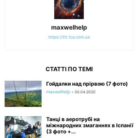
maxwelhelp
https://ttt.1ca.com.ua
СТАТТІ ПО ТЕМІ
Гойдалки над прірвою (7 фото)
maxwelhelp
-
30.04.2020
Танці в аеротрубі на
міжнародних змаганнях в Іспанії
(3 фото +...