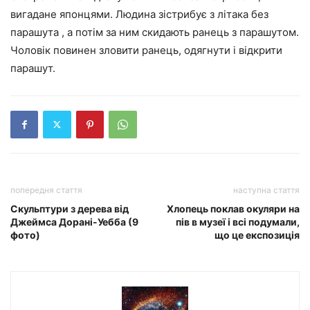
вигадане японцями. Людина зістрибує з літака без
парашута , а потім за ним скидають ранець з парашутом.
Чоловік повинен зловити ранець, одягнути і відкрити
парашут.
попередня стаття
наступна стаття
Скульптури з дерева від
Хлопець поклав окуляри на
Джеймса Дорані-Уебба (9
пів в музеї і всі подумали,
фото)
що це експозиція