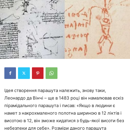
Ідея створення парашута належить, знову таки,
Леонардо да Вінчі – ще в 1483 році він намалював ескіз
пірамідального парашута і писав: «Якщо в людини є
намет з накрохмаленого полотна шириною в 12 ліктів і
висотою в 12, він зможе кидатися з будь-якої висоти без
небезпеки для себе». Розміри даного парашута