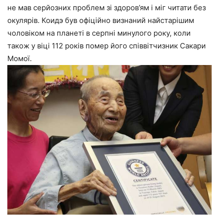
не мав серйозних проблем зі здоров’ям і міг читати без
окулярів. Коидэ був офіційно визнаний найстарішим
чоловіком на планеті в серпні минулого року, коли
також у віці 112 років помер його співвітчизник Сакари
Момої.