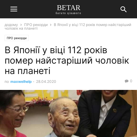
BETAR
багато цікавого
додому
ПРО рекорди
В Японії у віці 112 років помер найстаріший
чоловік на планеті
ПРО рекорди
В Японії у віці 112 років
помер найстаріший чоловік
на планеті
0
по
maxwelhelp
-
28.04.2020