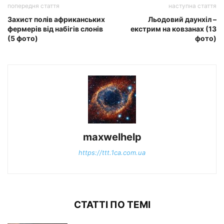
попередня стаття
наступна стаття
Захист полів африканських
Льодовий даунхіл –
фермерів від набігів слонів
екстрим на ковзанах (13
(5 фото)
фото)
maxwelhelp
https://ttt.1ca.com.ua
СТАТТІ ПО ТЕМІ