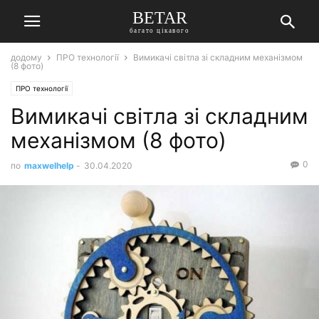
BETAR
багато цікавого
додому
ПРО технології
Вимикачі світла зі складним механізмом
(8 фото)
ПРО технології
Вимикачі світла зі складним
механізмом (8 фото)
0
по
maxwelhelp
-
30.04.2020