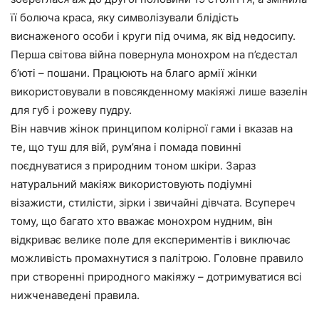
її болюча краса, яку символізували блідість
виснаженого особи і круги під очима, як від недосипу.
Перша світова війна повернула монохром на п’єдестал
б’юті – пошани. Працюють на благо армії жінки
використовували в повсякденному макіяжі лише вазелін
для губ і рожеву пудру.
Він навчив жінок принципом колірної гами і вказав на
те, що туш для вій, рум’яна і помада повинні
поєднуватися з природним тоном шкіри. Зараз
натуральний макіяж використовують подіумні
візажисти, стилісти, зірки і звичайні дівчата. Всупереч
тому, що багато хто вважає монохром нудним, він
відкриває велике поле для експериментів і виключає
можливість промахнутися з палітрою. Головне правило
при створенні природного макіяжу – дотримуватися всі
нижченаведені правила.