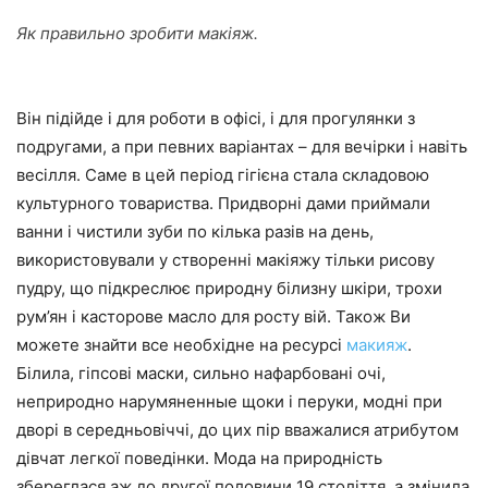
Як правильно зробити макіяж.
Він підійде і для роботи в офісі, і для прогулянки з
подругами, а при певних варіантах – для вечірки і навіть
весілля. Саме в цей період гігієна стала складовою
культурного товариства. Придворні дами приймали
ванни і чистили зуби по кілька разів на день,
використовували у створенні макіяжу тільки рисову
пудру, що підкреслює природну білизну шкіри, трохи
рум’ян і касторове масло для росту вій. Також Ви
можете знайти все необхідне на ресурсі
макияж
.
Білила, гіпсові маски, сильно нафарбовані очі,
неприродно нарумяненные щоки і перуки, модні при
дворі в середньовіччі, до цих пір вважалися атрибутом
дівчат легкої поведінки. Мода на природність
збереглася аж до другої половини 19 століття, а змінила