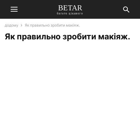
BETAR
багато цікавого
додому
Як правильно зробити макіяж.
Як правильно зробити макіяж.