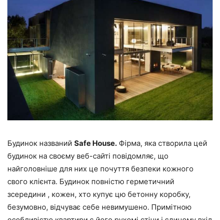
Будинок названий
Safe House.
Фірма, яка створила цей
будинок на своєму веб-сайті повідомляє, що
найголовніше для них це почуття безпеки кожного
свого клієнта. Будинок повністю герметичний
зсередини , кожен, хто купує цю бетонну коробку,
безумовно, відчуває себе невимушено. Примітною
особливістю квартири є його рухомі стіни і єдиному вхід