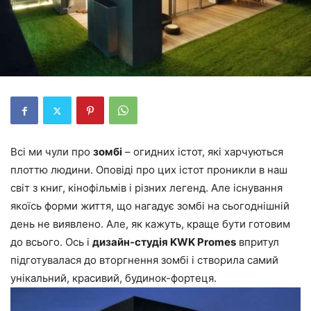
Всі ми чули про
зомбі
– огидних істот, які харчуються
плоттю людини. Оповіді про цих істот проникли в наш
світ з книг, кінофільмів і різних легенд. Але існування
якоїсь форми життя, що нагадує зомбі на сьогоднішній
день не виявлено. Але, як кажуть, краще бути готовим
до всього. Ось і
дизайн-студія KWK Promes
впритул
підготувалася до вторгнення зомбі і створила самий
унікальний, красивий, будинок-фортеця.