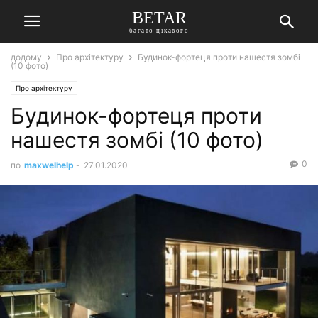
BETAR
багато цікавого
додому
Про архітектуру
Будинок-фортеця проти нашестя зомбі
(10 фото)
Про архітектуру
Будинок-фортеця проти
нашестя зомбі (10 фото)
0
по
maxwelhelp
-
27.01.2020