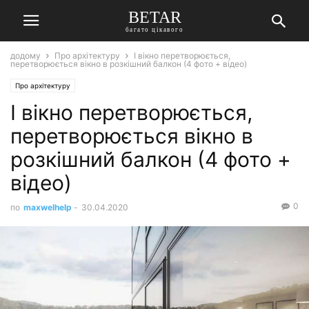
BETAR
багато цікавого
додому
Про архітектуру
І вікно перетворюється,
перетворюється вікно в розкішний балкон (4 фото + відео)
Про архітектуру
І вікно перетворюється,
перетворюється вікно в
розкішний балкон (4 фото +
відео)
0
по
maxwelhelp
-
30.04.2020