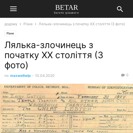
BETAR
багато цікавого
додому
Різне
Лялька-злочинець з початку XX століття (3 фото)
Різне
Лялька-злочинець з
початку XX століття (3
фото)
0
по
maxwelhelp
-
10.04.2020