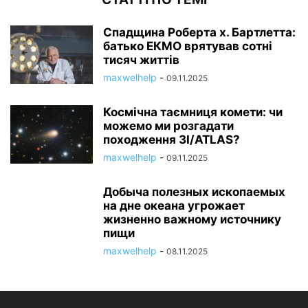
Спадщина Роберта х. Бартлетта:
батько ЕКМО врятував сотні
тисяч життів
maxwelhelp
-
09.11.2025
Космічна таємниця комети: чи
можемо ми розгадати
походження 3I/ATLAS?
maxwelhelp
-
09.11.2025
Добыча полезных ископаемых
на дне океана угрожает
жизненно важному источнику
пищи
maxwelhelp
-
08.11.2025