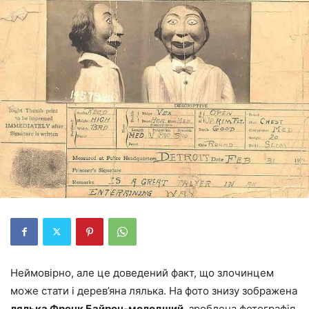
Неймовірно, але це доведений факт, що злочинцем
може стати і дерев’яна лялька. На фото знизу зображена
лялька Френк Байрон-молодший
, зроблена фотографія