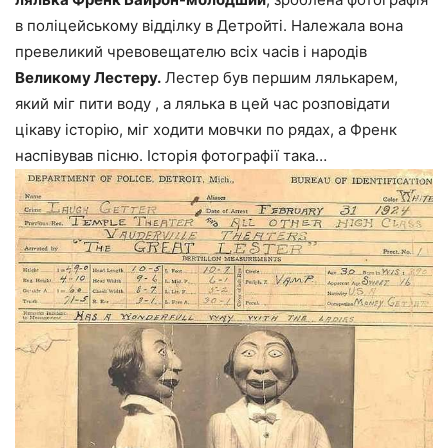
в поліцейському відділку в Детройті. Належала вона
превеликий чревовещателю всіх часів і народів
Великому Лестеру.
Лестер був першим лялькарем,
який міг пити воду , а лялька в цей час розповідати
цікаву історію, міг ходити мовчки по рядах, а Френк
наспівував пісню. Історія фотографії така…