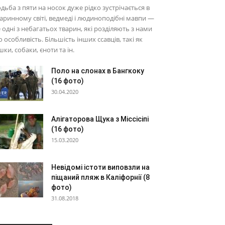
дьба з пяти на носок дуже рідко зустрічається в
аринному світі, ведмеді і людиноподібні мавпи —
 одні з небагатьох тварин, які розділяють з нами
 особливість. Більшість інших ссавців, такі як
шки, собаки, єноти та ін.
Поло на слонах в Бангкоку
(16 фото)
30.04.2020
Алігаторова Щука з Міссісіпі
(16 фото)
15.03.2020
Невідомі істоти виповзли на
піщаний пляж в Каліфорнії (8
фото)
31.08.2018