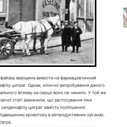
 Пфайзер вирішила вивести на фармацевтичний
філу цитрат. Однак, клінічні випробування даного
вального впливу на серце воно не чинило. У той же
вічої статі зазначили, що застосування ліки
 силденафілу цитрат замість поліпшення
 підвищенню кровотоку в репродуктивних органах.
іагра.