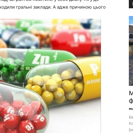
бходили гральні заклади. А адже причиною цього
М
ф
ma
Бе
Ко
[u