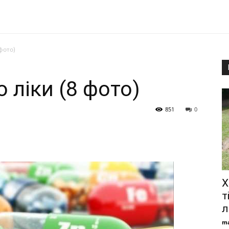
 фото)
о ліки (8 фото)
851
0
Х
т
л
ma