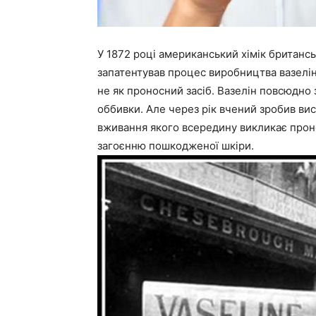
У 1872 році американський хімік британ
запатентував процес виробництва вазелін
не як проносний засіб. Вазелін повсюдно
оббивки. Але через рік вчений зробив вис
вживання якого всередину викликає проно
загоєнню пошкодженої шкіри.