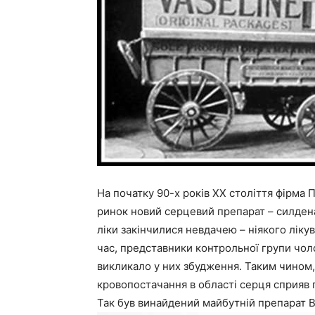
На початку 90-х років ХХ століття фірма
ринок новий серцевий препарат – силдена
ліки закінчилися невдачею – ніякого ліку
час, представники контрольної групи чоло
викликало у них збудження. Таким чином,
кровопостачання в області серця сприяв
Так був винайдений майбутній препарат В