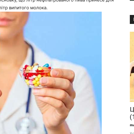
літр випитого молока.
Ц
(
ma
Хо