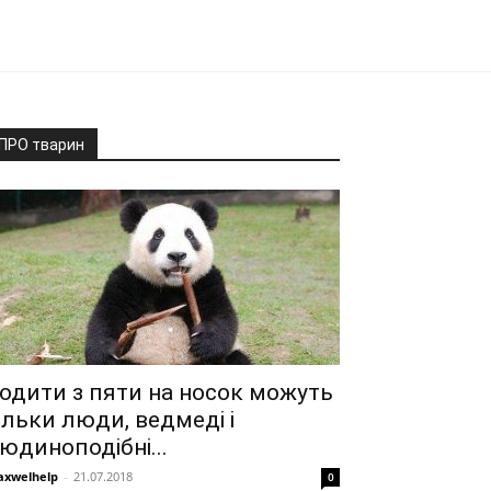
ПРО тварин
одити з пяти на носок можуть
ільки люди, ведмеді і
юдиноподібні...
xwelhelp
-
21.07.2018
0