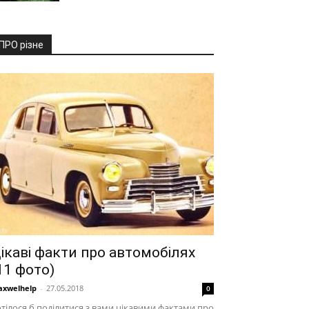
ПРО різне
ікаві факти про автомобілях
11 фото)
xwelhelp
-
27.05.2018
0
тілося б поділитися з вами цікавими фактами про