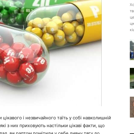
Хо
тв
це
цю
кі
 цікавого і незвичайного таїть у собі навколишній
еякі з них приховують настільки цікаві факти, що
ад, ви раптом помітили у себе дивну тягу до