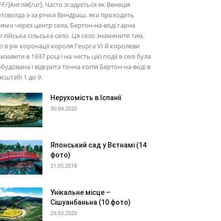
F/]Англія[/ur]. Часто згадується як Венеція
тсволда з-за річки Виндраш, яка проходить
ямо через центр села, Бертон-на-воді гарна
глійська сільська село. Ця село знамените тим,
 в рік коронації короля Георга VI й королеви
изавети в 1937 році і на честь цієї події в селі була
будована і відкрита точна копія Бертон-на-воді в
сштабі 1 до 9.
Нерухомість в Іспанії
30.04.2020
Японський сад у Вєтнамі (14
фото)
21.05.2018
Унікальне місце –
Сішуанбаньна (10 фото)
29.03.2020