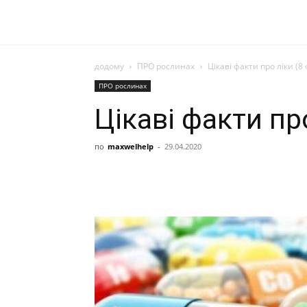
додому
ПРО рослинах
Цікаві факти про ліки (8
ПРО рослинах
Цікаві факти пр
по
maxwelhelp
-
29.04.2020