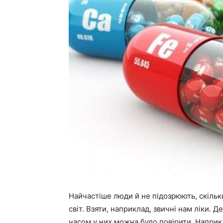
Найчастіше люди й не підозрюють, скільки
світ. Взяти, наприклад, звичні нам ліки. Д
часом у них можна було повірити. Наприкл