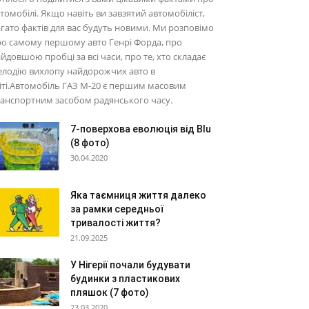
томобілі. Якщо навіть ви завзятий автомобіліст,
гато фактів для вас будуть новими. Ми розповімо
о самому першому авто Генрі Форда, про
йдовшою пробці за всі часи, про те, хто складає
елодію вихлопу найдорожчих авто в
іті.Автомобіль ГАЗ М-20 є першим масовим
анспортним засобом радянського часу.
7-поверхова еволюція від Blu
(8 фото)
30.04.2020
Яка таємниця життя далеко
за рамки середньої
тривалості життя?
21.09.2025
У Нігерії почали будувати
будинки з пластикових
пляшок (7 фото)
23.03.2020