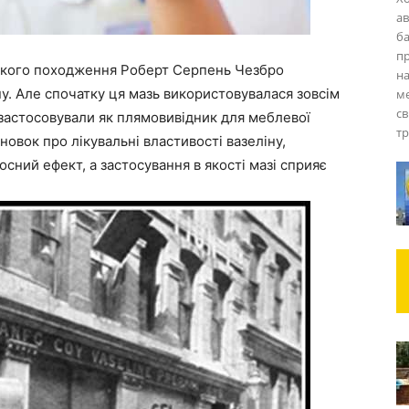
ав
ба
пр
ського походження Роберт Серпень Чезбро
на
у. Але спочатку ця мазь використовувалася зовсім
м
св
 застосовували як плямовивідник для меблевої
тр
новок про лікувальні властивості вазеліну,
сний ефект, а застосування в якості мазі сприяє