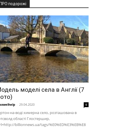
ПРО подорожі
одель моделі села в Англії (7
ото)
xwelhelp
-
29.04.2020
0
ртон-на-воді химерна село, розташована в
тсволд області Глостершир,
rl=http://billionnews.ua/tags/%E0%ED%E3%EB%E8