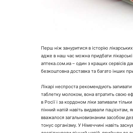
Перш ніж зануритися в історію лікарських
адже в наш час можна придбати лікарські
аптека.сом.иа – один з кращих сервісів д
безкоштовна доставка та багато інших при
Лікарі неспроста рекомендують запивати 
таблетку молоком, вона втратить свою ефе
в Росії і за кордоном ліки запивали тіль
пінний напій навіть видавали пацієнтам, я
вважалося загальновизнаним засобом дезі
тонус організму. У Німеччині навіть засну
досліджували пінний напій, прийшли до в