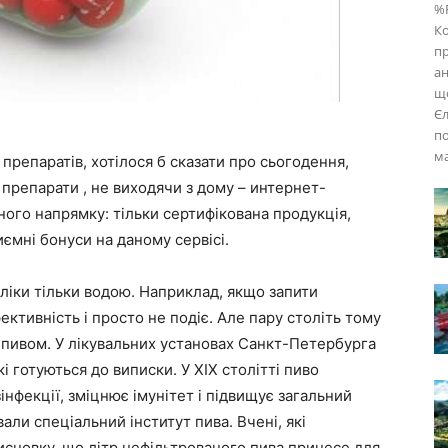
%F
Ко
пр
ан
що
Єл
по
ма
 препаратів, хотілося б сказати про сьогодення,
 препарати , не виходячи з дому – интернет-
аного напрямку: тільки сертифікована продукція,
ємні бонуси на даному сервісі.
ліки тільки водою. Наприклад, якщо запити
ктивність і просто не подіє. Але пару століть тому
ки пивом. У лікувальних установах Санкт-Петербурга
кі готуються до виписки. У XIX столітті пиво
нфекції, зміцнює імунітет і підвищує загальний
вали спеціальний інститут пива. Вчені, які
исновку, що літр нефільтрованого пива принесе для