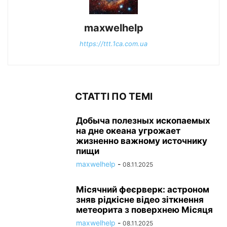
maxwelhelp
https://ttt.1ca.com.ua
СТАТТІ ПО ТЕМІ
Добыча полезных ископаемых
на дне океана угрожает
жизненно важному источнику
пищи
maxwelhelp
-
08.11.2025
Місячний феєрверк: астроном
зняв рідкісне відео зіткнення
метеорита з поверхнею Місяця
maxwelhelp
-
08.11.2025