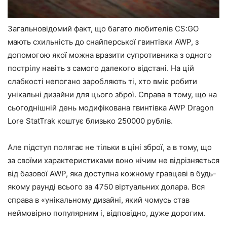
Загальновідомий факт, що багато любителів CS:GO
мають схильність до снайперської гвинтівки AWP, з
допомогою якої можна вразити супротивника з одного
пострілу навіть з самого далекого відстані. На цій
слабкості непогано заробляють ті, хто вміє робити
унікальні дизайни для цього зброї. Справа в тому, що на
сьогоднішній день модифікована гвинтівка AWP Dragon
Lore StatTrak коштує близько 250000 рублів.
Але підступ полягає не тільки в ціні зброї, а в тому, що
за своїми характеристиками воно нічим не відрізняється
від базової AWP, яка доступна кожному гравцеві в будь-
якому раунді всього за 4750 віртуальних долара. Вся
справа в «унікальному дизайні, який чомусь став
неймовірно популярним і, відповідно, дуже дорогим.