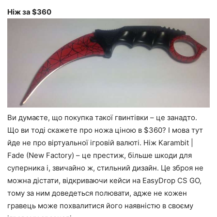
Ніж за $360
Ви думаєте, що покупка такої гвинтівки – це занадто.
Що ви тоді скажете про ножа ціною в $360? І мова тут
йде не про віртуальної ігровій валюті. Ніж Karambit |
Fade (New Factory) – це престиж, більше шкоди для
суперника і, звичайно ж, стильний дизайн. Це зброя не
можна дістати, відкриваючи кейси на EasyDrop CS GO,
тому за ним доведеться полювати, адже не кожен
гравець може похвалитися його наявністю в своєму