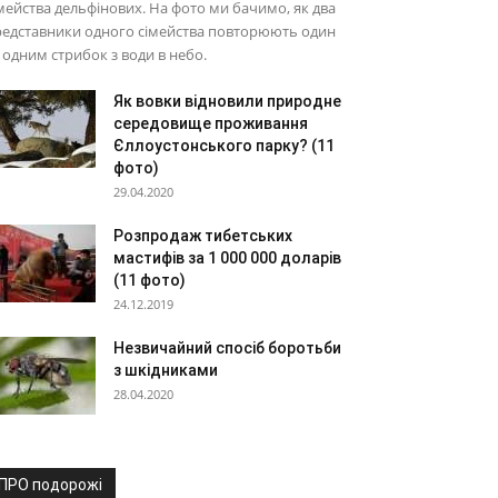
мейства дельфінових. На фото ми бачимо, як два
редставники одного сімейства повторюють один
 одним стрибок з води в небо.
Як вовки відновили природне
середовище проживання
Єллоустонського парку? (11
фото)
29.04.2020
Розпродаж тибетських
мастифів за 1 000 000 доларів
(11 фото)
24.12.2019
Незвичайний спосіб боротьби
з шкідниками
28.04.2020
ПРО подорожі