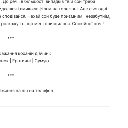
. До речі, в більшості випадків твій сон треба
кидаєшся і вмикаєш фільм на телефоні. Але сьогодні
не сподівайся. Нехай сон буде приємним і незабутнім,
і розкажу те, що мені приснилося. Спокійної ночі!
***
ажання коханій дівчині:
анок | Еротичні | Сумую
***
ажання на ніч на телефон