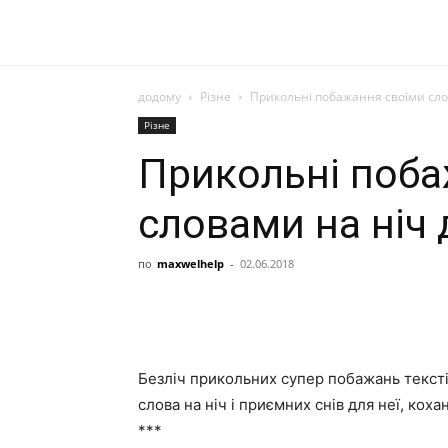
додому
Різне
Прикольні побажання своїми сло
Різне
Прикольні поба
словами на ніч 
по
maxwelhelp
-
02.06.2018
Безліч прикольних супер побажань текстів 
слова на ніч і приємних снів для неї, коха
***