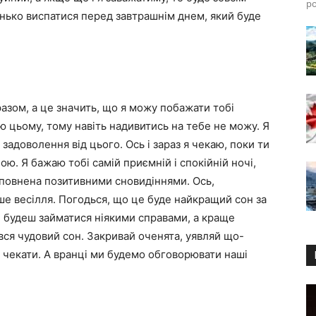
ро
енько виспатися перед завтрашнім днем, який буде
азом, а це значить, що я можу побажати тобі
дію цьому, тому навіть надивитись на тебе не можу. Я
задоволення від цього. Ось і зараз я чекаю, поки ти
ю. Я бажаю тобі самій приємній і спокійній ночі,
наповнена позитивними сновидіннями. Ось,
ше весілля. Погодься, що це буде найкращий сон за
 не будеш займатися ніякими справами, а краще
ся чудовий сон. Закривай оченята, уявляй що-
е чекати. А вранці ми будемо обговорювати наші