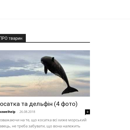
ПРО тварин
осатка та дельфін (4 фото)
xwelhelp
-
26.08.2018
0
зважаючи на те, що косатка всі хиже морський
авець, не треба забувати, що вона належить