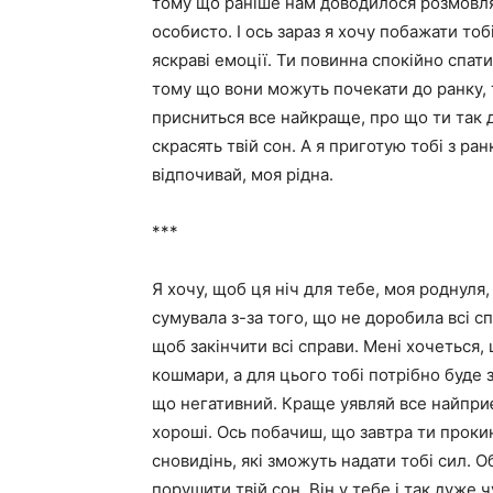
тому що раніше нам доводилося розмовля
особисто. І ось зараз я хочу побажати тобі
яскраві емоції. Ти повинна спокійно спат
тому що вони можуть почекати до ранку, т
присниться все найкраще, про що ти так 
скрасять твій сон. А я приготую тобі з ран
відпочивай, моя рідна.
***
Я хочу, щоб ця ніч для тебе, моя роднуля,
сумувала з-за того, що не доробила всі с
щоб закінчити всі справи. Мені хочеться,
кошмари, а для цього тобі потрібно буде 
що негативний. Краще уявляй все найприє
хороші. Ось побачиш, що завтра ти проки
сновидінь, які зможуть надати тобі сил. 
порушити твій сон. Він у тебе і так дуже 