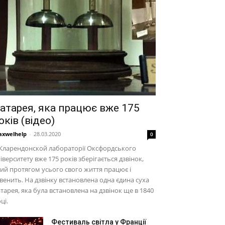
атарея, яка працює вже 175
оків (відео)
xwelhelp
-
28.03.2020
0
Кларендонской лабораторії Оксфордського
іверситету вже 175 років зберігається дзвінок,
ий протягом усього свого життя працює і
венить. На дзвінку встановлена одна єдина суха
тарея, яка була встановлена на дзвінок ще в 1840
ці.
Фестиваль світла у Франції