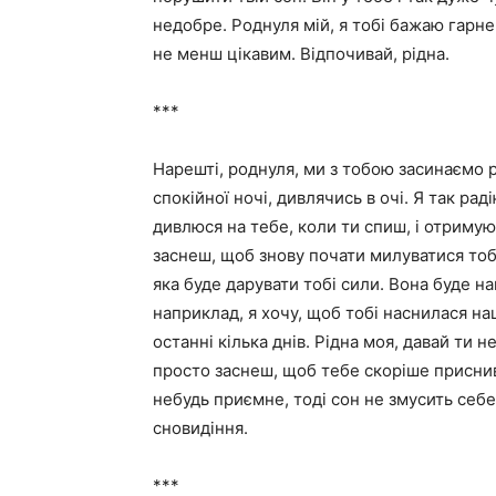
недобре. Роднуля мій, я тобі бажаю гарн
не менш цікавим. Відпочивай, рідна.
***
Нарешті, роднуля, ми з тобою засинаємо р
спокійної ночі, дивлячись в очі. Я так ра
дивлюся на тебе, коли ти спиш, і отримую 
заснеш, щоб знову почати милуватися тобо
яка буде дарувати тобі сили. Вона буде 
наприклад, я хочу, щоб тобі наснилася на
останні кілька днів. Рідна моя, давай ти
просто заснеш, щоб тебе скоріше приснив
небудь приємне, тоді сон не змусить себ
сновидіння.
***