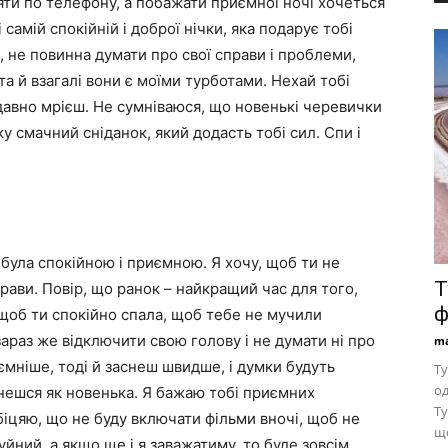
ти по телефону, а побажати приємної ночі хочеться
 самій спокійній і доброї нічки, яка подарує тобі
и, не повинна думати про свої справи і проблеми,
а й взагалі вони є моїми турботами. Нехай тобі
давно мрієш. Не сумніваюся, що новенькі черевички
ку смачний сніданок, який додасть тобі сил. Спи і
 була спокійною і приємною. Я хочу, щоб ти не
Т
прави. Повір, що ранок – найкращий час для того,
ф
 щоб ти спокійно спала, щоб тебе не мучили
зараз же відключити свою голову і не думати ні про
ma
мніше, тоді й заснеш швидше, і думки будуть
Ту
од
нешся як новенька. Я бажаю тобі приємних
Ту
Обіцяю, що не буду включати фільми вночі, щоб не
що
чуйний, а якщо ще і я заважатиму, то буде зовсім