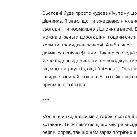
Сьогодні буде просто чудова ніч, тому щ
дівчинка. Я знаю, що ти вже давно ніяк в
сьогодні, ти нормально відпочила вночі. Д
можна втрачати дорогоцінні години сну н
коли ти прокидаєшся вночі. А в більшості 
дивишся допізна фільми. Так що сьогодні 
мене будеш відпочивати, насолоджуватис
від моїх поцілунків, від обнімашек. Ось п
швидше засинай, кохана. А то найкращі сн
приємною тобі ночі.
***
Моя дівчинка, давай ми з тобою сьогодні 
вставати. Ти ж пам’ятаєш, що завтра вихі
безліч справ, так що нам зараз потрібно л