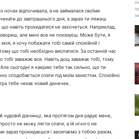
сі
п
по ночах відпочивала, а не займалася своїми
за
очекати до завтрашнього дня, а зараз ти ляжеш
и, що навіть прокидатися не захочеться. Наприклад,
говориш, але мені все не показуєш. Може бути, я
 моя, я хочу побажати тобі самій спокійній і
 тому що тобі необхідно виспатися. За останній час
о тобі заважає все. Навіть дощ заважає тобі, тому
 Але сьогодні я накрию тебе так сильно, що ти
чно сподобається спати під моїм захистом. Спокійно
втра тебе чекає новий денечек.
й чудовій дівчинці, яка протягом дня радує мене,
просто не можу лягти спати, а їй нічого не
ми зараз прокидаєшся і засипаємо з тобою разом,