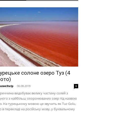
урецьке солоне озеро Туз (4
ото)
xwelhelp
-
06.08.2018
0
реччина видобуває велику частину солей з
ного з найбільш охоронюваних озер під назвою
з. На турецькому мовою це звучить як Tuz Golu,
 в перекладі на російську мову, у буквальному