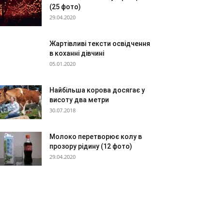
(25 фото)
29.04.2020
Жартівливі тексти освідчення
в коханні дівчині
05.01.2020
Найбільша корова досягає у
висоту два метри
30.07.2018
Молоко перетворює колу в
прозору рідину (12 фото)
29.04.2020