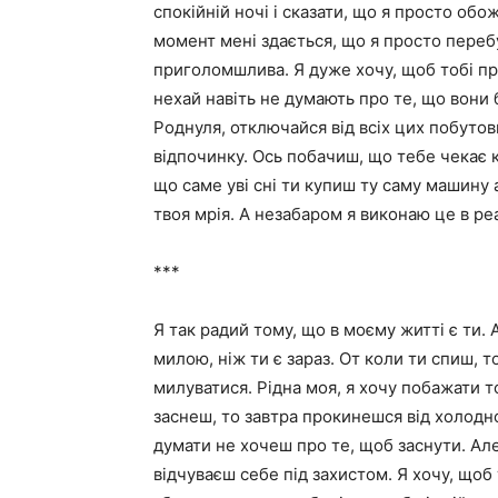
спокійній ночі і сказати, що я просто об
момент мені здається, що я просто переб
приголомшлива. Я дуже хочу, щоб тобі пр
нехай навіть не думають про те, що вони б
Роднуля, отключайся від всіх цих побутов
відпочинку. Ось побачиш, що тебе чекає 
що саме уві сні ти купиш ту саму машину а
твоя мрія. А незабаром я виконаю це в ре
***
Я так радий тому, що в моєму житті є ти.
милою, ніж ти є зараз. От коли ти спиш,
милуватися. Рідна моя, я хочу побажати то
заснеш, то завтра прокинешся від холодної
думати не хочеш про те, щоб заснути. Але
відчуваєш себе під захистом. Я хочу, щоб