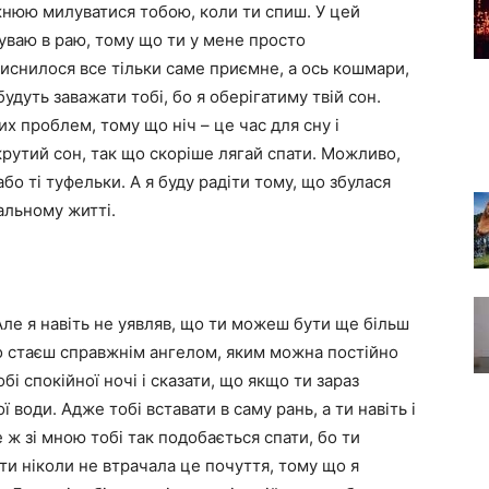
ожнюю милуватися тобою, коли ти спиш. У цей
уваю в раю, тому що ти у мене просто
иснилося все тільки саме приємне, а ось кошмари,
удуть заважати тобі, бо я оберігатиму твій сон.
их проблем, тому що ніч – це час для сну і
крутий сон, так що скоріше лягай спати. Можливо,
бо ті туфельки. А я буду радіти тому, що збулася
альному житті.
 Але я навіть не уявляв, що ти можеш бути ще більш
 то стаєш справжнім ангелом, яким можна постійно
бі спокійної ночі і сказати, що якщо ти зараз
 води. Адже тобі вставати в саму рань, а ти навіть і
 ж зі мною тобі так подобається спати, бо ти
 ти ніколи не втрачала це почуття, тому що я