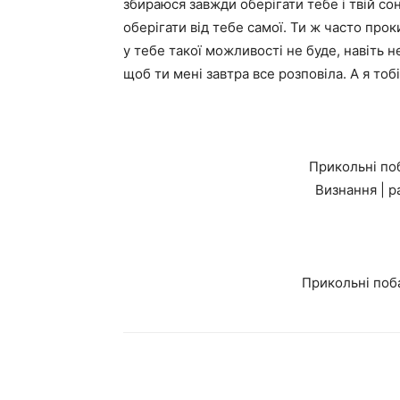
збираюся завжди оберігати тебе і твій сон
оберігати від тебе самої. Ти ж часто про
у тебе такої можливості не буде, навіть 
щоб ти мені завтра все розповіла. А я тоб
Прикольні поб
Визнання | р
Прикольні поб