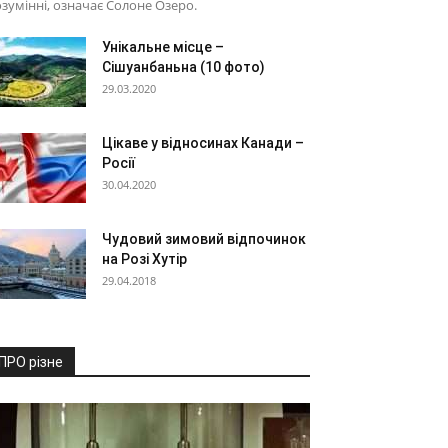
зумінні, означає Солоне Озеро.
Унікальне місце –
Сішуанбаньна (10 фото)
29.03.2020
Цікаве у відносинах Канади –
Росії
30.04.2020
Чудовий зимовий відпочинок
на Розі Хутір
29.04.2018
ПРО різне