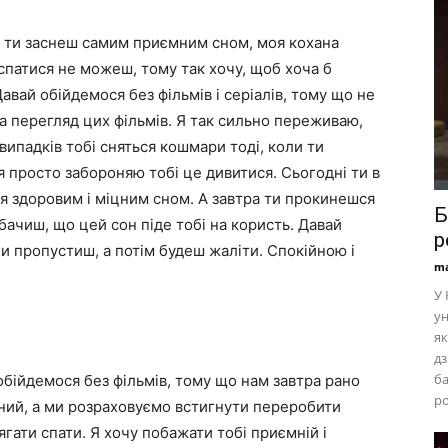
о ти заснеш самим приємним сном, моя кохана
испатися не можеш, тому так хочу, щоб хоча б
авай обійдемося без фільмів і серіалів, тому що не
а перегляд цих фільмів. Я так сильно переживаю,
випадків тобі сняться кошмари тоді, коли ти
я просто забороняю тобі це дивитися. Сьогодні ти в
я здоровим і міцним сном. А завтра ти прокинешся
Б
обачиш, що цей сон піде тобі на користь. Давай
р
и пропустиш, а потім будеш жаліти. Спокійною і
ma
У 
ун
як
дз
ба
обійдемося без фільмів, тому що нам завтра рано
ро
дний, а ми розраховуємо встигнути переробити
ягати спати. Я хочу побажати тобі приємній і