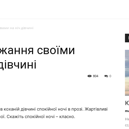
вами на ніч дівчині
жання своїми
дівчині
804
0
К
коханій дівчині спокійної ночі в прозі. Жартівливі
ma
ної. Скажіть спокійної ночі – класно.
Не
сс