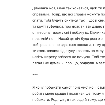
Дівчинка моя, мені так хочеться, щоб ти 
справами. Повір, що всі справи можуть п
спати. Тобі будуть снитися такі чудові сн
та круті туфельки, про яких ти так давно 
опинюся в твоєму сні і побачу їх. Дівчинка
приємній ночі. Нехай ця ніч буде довгою,
тобі реально не вдається поспати, тому щ
ти схоплюєшся від стуку крапель по склу.
навіть шереху зайвого не почуєш. Тобі то
лягай і не думай ні про що, роднуля. А за
***
Я хочу побажати самої приємної ночі самі
робить мене краще і позитивніше, тому я 
побажати. Роднуля, я так радий тому, що 