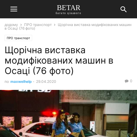
BETAR
багато цікавого
додому
ПРО транспорт
Щорічна виставка модифікованих машин
в Осаці (76 фото)
ПРО транспорт
Щорічна виставка
модифікованих машин в
Осаці (76 фото)
0
по
maxwelhelp
-
29.04.2020