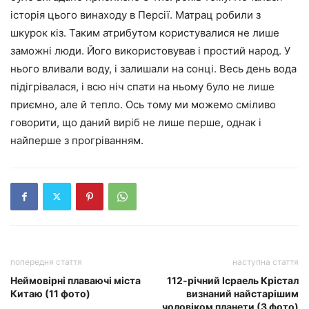
історія цього винаходу в Персії. Матрац робили з
шкурок кіз. Таким атрибутом користувалися не лише
заможні люди. Його використовував і простий народ. У
нього вливали воду, і залишали на сонці. Весь день вода
підігрівалася, і всю ніч спати на ньому було не лише
приємно, але й тепло. Ось тому ми можемо сміливо
говорити, що даний виріб не лише перше, однак і
найперше з прогріванням.
попередня стаття
наступна стаття
Неймовірні плаваючі міста
112-річний Ісраель Крістал
Китаю (11 фото)
визнаний найстарішим
чоловіком планети (3 фото)