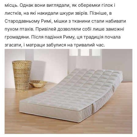
місць. Однак вони виглядали, як оберемки гілок і
листків, на які накидали шкури звірів. Пізніше, в
Стародавньому Римі, мішки з тканини стали набивати
пухом птахів. Привілей дозволяли собі лише заможні
громадяни. Після падіння Риму, ця традиція почала
згасати, і матраци забулися на тривалий час.