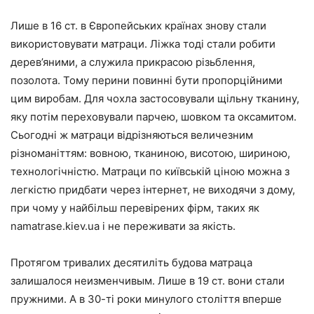
Лише в 16 ст. в Європейських країнах знову стали
використовувати матраци. Ліжка тоді стали робити
дерев’яними, а служила прикрасою різьблення,
позолота. Тому перини повинні бути пропорційними
цим виробам. Для чохла застосовували щільну тканину,
яку потім переховували парчею, шовком та оксамитом.
Сьогодні ж матраци відрізняються величезним
різноманіттям: вовною, тканиною, висотою, шириною,
технологічністю. Матраци по київській ціною можна з
легкістю придбати через інтернет, не виходячи з дому,
при чому у найбільш перевірених фірм, таких як
namatrase.kiev.ua і не переживати за якість.
Протягом тривалих десятиліть будова матраца
залишалося неизменчивым. Лише в 19 ст. вони стали
пружними. А в 30-ті роки минулого століття вперше