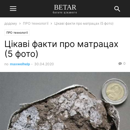
BETAR
багато цікавого
додому
ПРО технології
Цікаві факти про матрацах (5 фото)
ПРО технології
Цікаві факти про матрацах
(5 фото)
0
по
maxwelhelp
-
30.04.2020