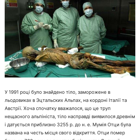
У 1991 році було знайдено тіло, заморожене в
льодовиках в Эцтальских Альпах, на кордоні Італії та
Австрії. Хоча спочатку вважалося, що це труп
нещасного альпініста, тіло насправді виявилося древнім
і датується приблизно 3255 р. до н. е. Мумія Отци була
названа на честь місця свого відкриття. Отци помер