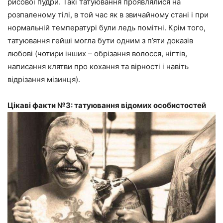
рисової пудри. Такі татуювання проявлялися на
розпаленому тілі, в той час як в звичайному стані і при
нормальній температурі були ледь помітні. Крім того,
татуювання гейші могла бути одним з п’яти доказів
любові (чотири інших – обрізання волосся, нігтів,
написання клятви про кохання та вірності і навіть
відрізання мізинця).
Цікаві факти №3: татуювання відомих особистостей