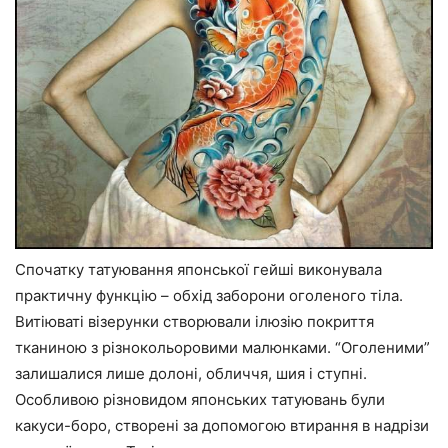
Спочатку татуювання японської гейші виконувала
практичну функцію – обхід заборони оголеного тіла.
Витіюваті візерунки створювали ілюзію покриття
тканиною з різнокольоровими малюнками. “Оголеними”
залишалися лише долоні, обличчя, шия і ступні.
Особливою різновидом японських татуювань були
какуси-боро, створені за допомогою втирання в надрізи