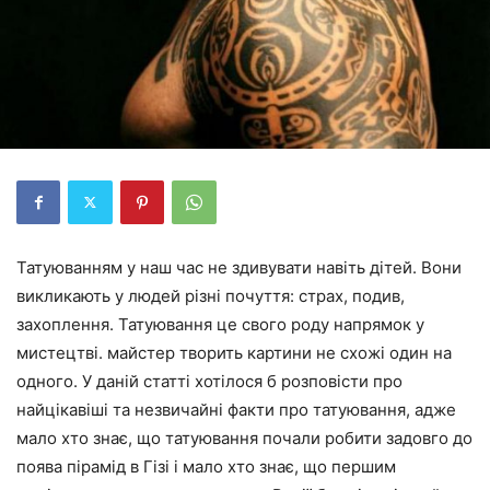
Татуюванням у наш час не здивувати навіть дітей. Вони
викликають у людей різні почуття: страх, подив,
захоплення. Татуювання це свого роду напрямок у
мистецтві. майстер творить картини не схожі один на
одного. У даній статті хотілося б розповісти про
найцікавіші та незвичайні факти про татуювання, адже
мало хто знає, що татуювання почали робити задовго до
поява пірамід в Гізі і мало хто знає, що першим