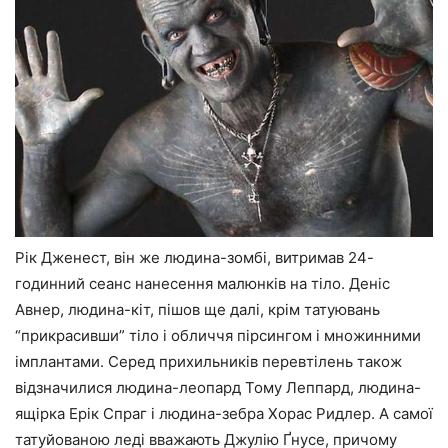
Рік Дженест, він же людина-зомбі, витримав 24-
годинний сеанс нанесення малюнків на тіло. Деніс
Авнер, людина-кіт, пішов ще далі, крім татуювань
“прикрасивши” тіло і обличчя пірсингом і множинними
імплантами. Серед прихильників перевтілень також
відзначилися людина-леопард Тому Леппард, людина-
ящірка Ерік Спраг і людина-зебра Хорас Ридлер. А самої
татуйованою леді вважають Джулію Ґнусе, причому