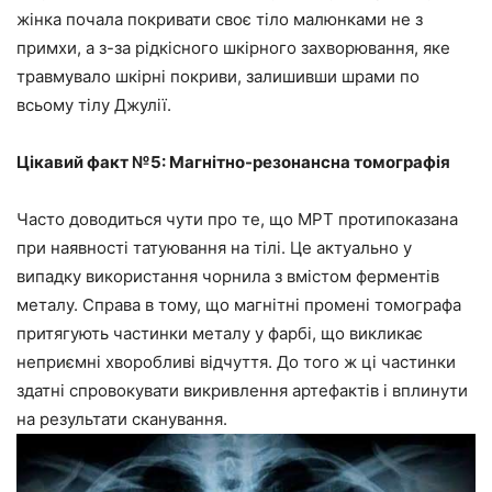
жінка почала покривати своє тіло малюнками не з
примхи, а з-за рідкісного шкірного захворювання, яке
травмувало шкірні покриви, залишивши шрами по
всьому тілу Джулії.
Цікавий факт №5: Магнітно-резонансна томографія
Часто доводиться чути про те, що МРТ протипоказана
при наявності татуювання на тілі. Це актуально у
випадку використання чорнила з вмістом ферментів
металу. Справа в тому, що магнітні промені томографа
притягують частинки металу у фарбі, що викликає
неприємні хворобливі відчуття. До того ж ці частинки
здатні спровокувати викривлення артефактів і вплинути
на результати сканування.