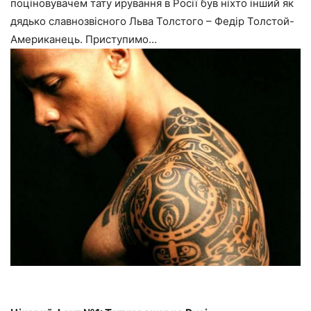
поціновувачем тату ирування в Росії був ніхто інший як
дядько славнозвісного Льва Толстого – Федір Толстой-
Американець. Приступимо…