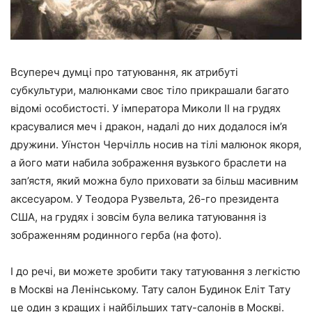
Всупереч думці про татуювання, як атрибуті
субкультури, малюнками своє тіло прикрашали багато
відомі особистості. У імператора Миколи II на грудях
красувалися меч і дракон, надалі до них додалося ім’я
дружини. Уїнстон Черчілль носив на тілі малюнок якоря,
а його мати набила зображення вузького браслети на
зап’ястя, який можна було приховати за більш масивним
аксесуаром. У Теодора Рузвельта, 26-го президента
США, на грудях і зовсім була велика татуювання із
зображенням родинного герба (на фото).
І до речі, ви можете зробити таку татуювання з легкістю
в Москві на Ленінському. Тату салон Будинок Еліт Тату
це один з кращих і найбільших тату-салонів в Москві.