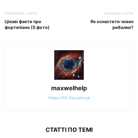
попередня стаття
наступна стаття
Цікаві факти про
Як оснастити човен
фортепіано (5 фото)
рибалки?
maxwelhelp
https://ttt.1ca.com.ua
СТАТТІ ПО ТЕМІ