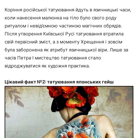
Коріння російської татуювання йдуть в язичницькі часи,
коли нанесення малюнка на тіло було свого роду
ритуалом і невід’ємною частиною магічних обрядів.
Після утворення Київської Русі татуювання втратила
свій первісний зміст, а з моменту Хрещення і зовсім
була заборонена як атрибут язичницької віри. Лише за
часів Петра I мистецтво татуювання стало
відроджуватися як художня практика.
Цікавий факт №2: татуювання японських гейш