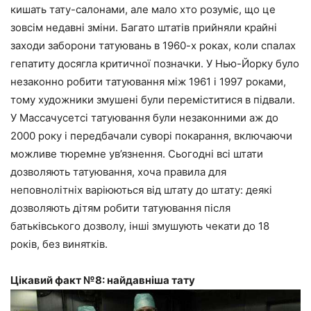
кишать тату-салонами, але мало хто розуміє, що це
зовсім недавні зміни. Багато штатів прийняли крайні
заходи заборони татуювань в 1960-х роках, коли спалах
гепатиту досягла критичної позначки. У Нью-Йорку було
незаконно робити татуювання між 1961 і 1997 роками,
тому художники змушені були переміститися в підвали.
У Массачусетсі татуювання були незаконними аж до
2000 року і передбачали суворі покарання, включаючи
можливе тюремне ув’язнення. Сьогодні всі штати
дозволяють татуювання, хоча правила для
неповнолітніх варіюються від штату до штату: деякі
дозволяють дітям робити татуювання після
батьківського дозволу, інші змушують чекати до 18
років, без винятків.
Цікавий факт №8: найдавніша тату