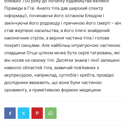
близько 700 року до початку будівництва Великої
Піраміди в Гізі. Аналіз тіла дав широкий спектр
інформації, починаючи його останнім блюдом і
закінчуючи його родоводу і причиною його смерті – він
став жертвою насильства, в його плечі знайдений
наконечник стріли, а верхня частина тіла і голова
покриті синцями. Але найбільш інтригуючою частиною
спадщини Отци цілком може бути серія татуювань, які
він носив на своєму тілі. Десятки знаків і лінії залишені
навколо областей тіла, зазвичай пов’язаних з
акупресурою, наприклад, суглобів і хребта, провідні
дослідники вважають, що вони були частиною
орнаменту, а примітивною формою медицини