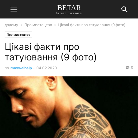
BETAR
багато цікавого
додому
Про мистецтво
Цікаві факти про татуювання (9 фото)
Про мистецтво
Цікаві факти про
татуювання (9 фото)
0
по
maxwelhelp
-
04.02.2020