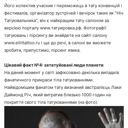
Його колектив учасник і переможець в тату конвенцій і
фестивалів, організатор зустрічей і вечірок таких як “Ніч
Татуювальника”, він є найкращим тату салоном за
версією порталу www.татуировка.рф. Фотографії
татуювань і пірсингу ви знайдете на сайті салону
www.ellittattoo.ru і ще до речі, в салоні ви зможете
зробити, припустимо, пірсинг язика.
Цікавий факт №4: зататуйовані люди планети
На даний момент у світі зафіксовано декілька випадків
фанатичного прикраси тіла татуюваннями.
Найвідомішим фанатом тату визнаний австралієць Лаки
Даймонд Річ, який витратив близько 1000 годин на
покриття свого тіла татуюваннями (на фото).