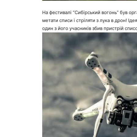
На фестивалі “Сибірський вогонь” був ор
метати списи і стріляти з лука в дрон! Ід
один з його учасників збив пристрій спис