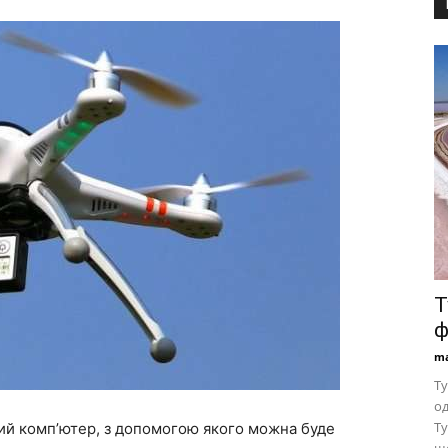
Т
ф
ma
Ту
од
Ту
ький комп’ютер, з допомогою якого можна буде