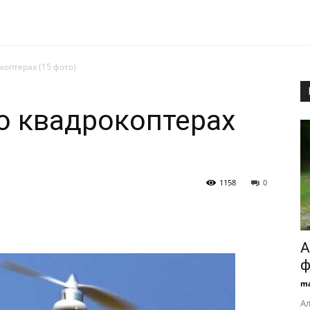
коптерах (15 фото)
ро квадрокоптерах
1158
0
А
ф
ma
А