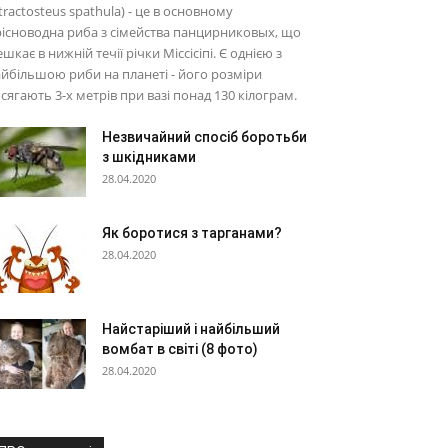
tractosteus spathula) - це в основному
існоводна риба з сімейства панцирниковых, що
шкає в нижній течії річки Міссісіпі. Є однією з
йбільшою риби на планеті - його розміри
сягають 3-х метрів при вазі понад 130 кілограм.
Незвичайний спосіб боротьби
з шкідниками
28.04.2020
Як боротися з тарганами?
28.04.2020
Найстаріший і найбільший
вомбат в світі (8 фото)
28.04.2020