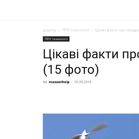
додому
ПРО технології
Цікаві факти про квадро
ПРО технології
Цікаві факти п
(15 фото)
по
maxwelhelp
-
05.09.2018