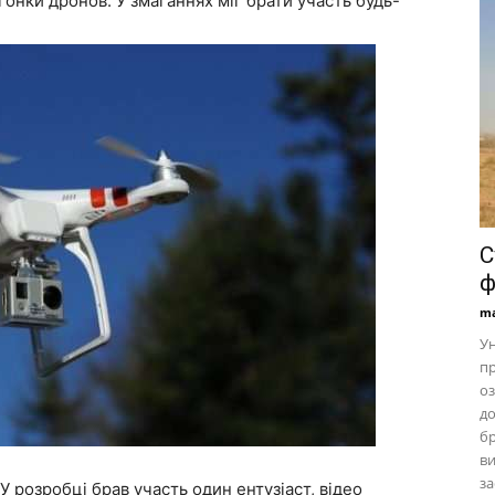
гонки дронов. У змаганнях міг брати участь будь-
С
ф
ma
Ун
пр
оз
до
б
ви
за
. У розробці брав участь один ентузіаст, відео