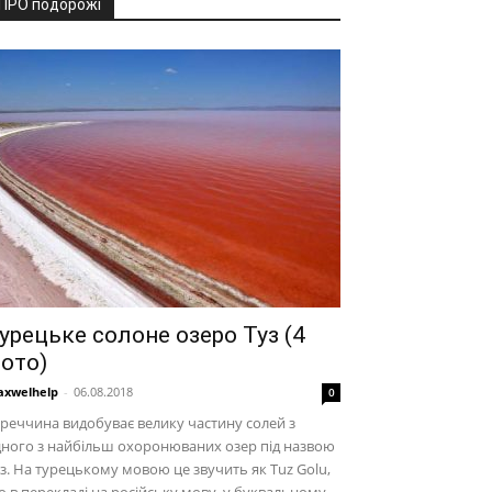
ПРО подорожі
урецьке солоне озеро Туз (4
ото)
xwelhelp
-
06.08.2018
0
реччина видобуває велику частину солей з
ного з найбільш охоронюваних озер під назвою
з. На турецькому мовою це звучить як Tuz Golu,