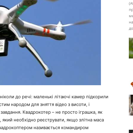
(A
пр
ме
на
до
 ніколи до речі: маленькі літаючі камер підкорили
стим народом для зняття відео з висоти, і
авдання. Квадрокотер – не просто іграшка, як
, який необхідно реєструвати, якщо злітна маса
квадрокоптером називається командиром