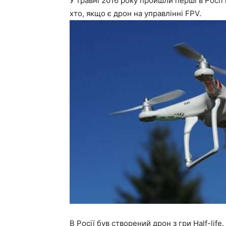
У травні 2016 року пройшли перші в Росії 
хто, якщо є дрон на управлінні FPV.
В Росії був створений дрон з гри Half-life