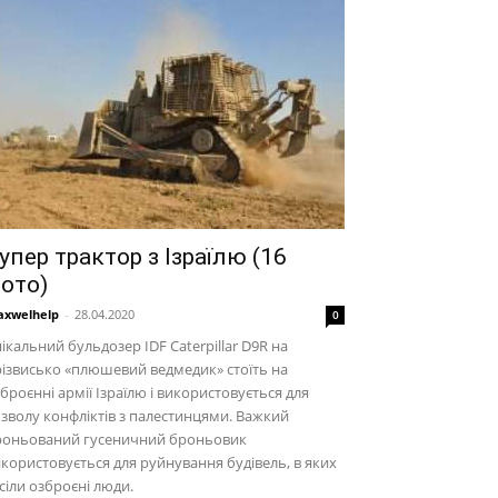
упер трактор з Ізраїлю (16
ото)
xwelhelp
-
28.04.2020
0
ікальний бульдозер IDF Caterpillar D9R на
ізвисько «плюшевий ведмедик» стоїть на
броєнні армії Ізраїлю і використовується для
зволу конфліктів з палестинцями. Важкий
роньований гусеничний броньовик
користовується для руйнування будівель, в яких
сіли озброєні люди.