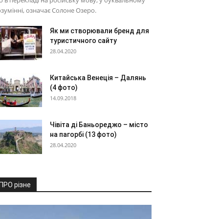
 в перекладі на російську мову, у буквальному
зумінні, означає Солоне Озеро.
Як ми створювали бренд для
туристичного сайту
28.04.2020
Китайська Венеція – Далянь
(4 фото)
14.09.2018
Чівіта ді Баньореджо – місто
на пагорбі (13 фото)
28.04.2020
ПРО різне