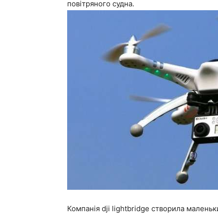
повітряного судна.
Компанія dji lightbridge створила мален