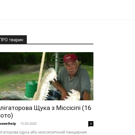
ПРО тварин
лігаторова Щука з Міссісіпі (16
ото)
xwelhelp
-
15.03.2020
0
лігаторова Щука або миссисипский панцирник