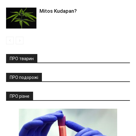
Mitos Kudapan?
ПРО тварин
ПРО подорожі
ПРО різне