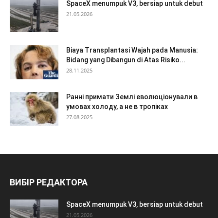
SpaceX menumpuk V3, bersiap untuk debut
21.05.2026
Biaya Transplantasi Wajah pada Manusia:
Bidang yang Dibangun di Atas Risiko...
28.11.2025
Ранні примати Землі еволюціонували в
умовах холоду, а не в тропіках
27.08.2025
ВИБІР РЕДАКТОРА
SpaceX menumpuk V3, bersiap untuk debut
21.05.2026