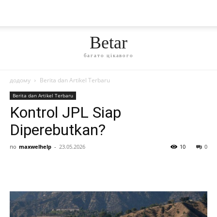
Betar
багато цікавого
додому
Berita dan Artikel Terbaru
Berita dan Artikel Terbaru
Kontrol JPL Siap
Diperebutkan?
по
maxwelhelp
-
23.05.2026
10
0