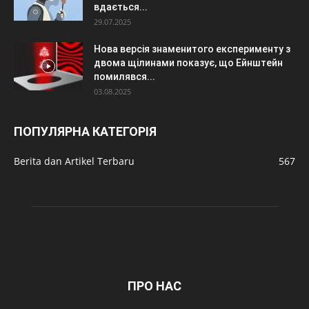
вдається...
29.07.2025
Нова версія знаменитого експерименту з
двома щілинами показує, що Ейнштейн
помилявся...
03.08.2025
ПОПУЛЯРНА КАТЕГОРІЯ
Berita dan Artikel Terbaru
567
ПРО НАС