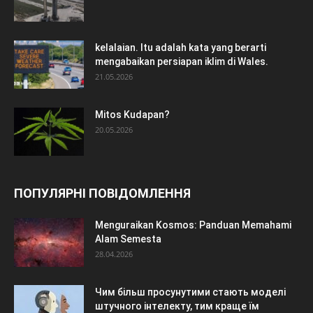
kelalaian. Itu adalah kata yang berarti
mengabaikan persiapan iklim di Wales.
21.05.2026
Mitos Kudapan?
20.05.2026
ПОПУЛЯРНІ ПОВІДОМЛЕННЯ
Menguraikan Kosmos: Panduan Memahami
Alam Semesta
28.04.2026
Чим більш просунутими стають моделі
штучного інтелекту, тим краще їм